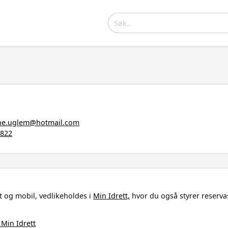
he.uglem@hotmail.com
6822
 og mobil, vedlikeholdes i
Min Idrett,
hvor du også styrer reserva
 Min Idrett