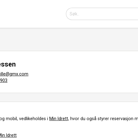
essen
wille@gmx.com
2903
og mobil, vedlikeholdes i
Min Idrett,
hvor du også styrer reservasjon m
in Idrett