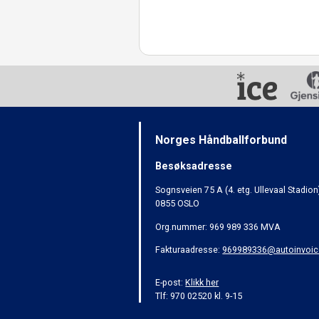
Norges Håndballforbund
Besøksadresse
Sognsveien 75 A (4. etg. Ullevaal Stadion
0855 OSLO
Org.nummer: 969 989 336 MVA
Fakturaadresse:
969989336@autoinvoic
E-post:
Klikk her
Tlf: 970 02520 kl. 9-15