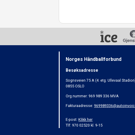
Norges Håndballforbund
Besøksadresse
Sognsveien 75 A (4. etg. Ullevaal Stadion
0855 OSLO
Org.nummer: 969 989 336 MVA
Fakturaadresse:
969989336@autoinvoic
E-post:
Klikk her
Tlf: 970 02520 kl. 9-15