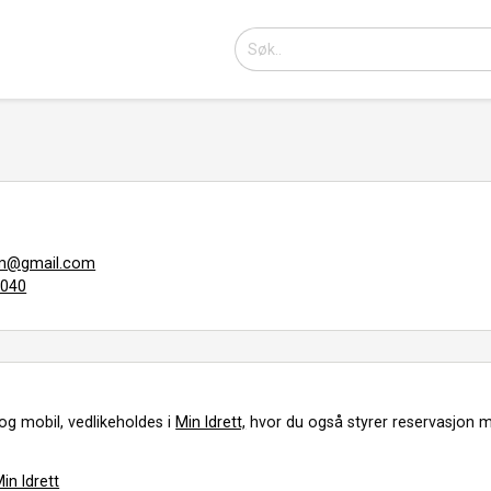
em@gmail.com
3040
og mobil, vedlikeholdes i
Min Idrett,
hvor du også styrer reservasjon m
in Idrett