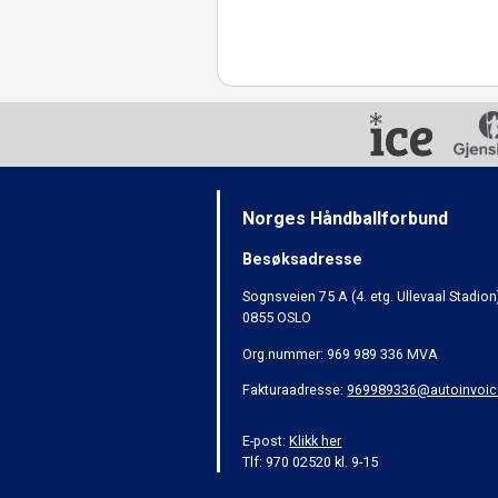
Norges Håndballforbund
Besøksadresse
Sognsveien 75 A (4. etg. Ullevaal Stadion
0855 OSLO
Org.nummer: 969 989 336 MVA
Fakturaadresse:
969989336@autoinvoic
E-post:
Klikk her
Tlf: 970 02520 kl. 9-15