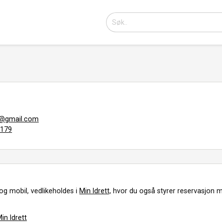
m@gmail.com
2179
og mobil, vedlikeholdes i
Min Idrett,
hvor du også styrer reservasjon m
in Idrett