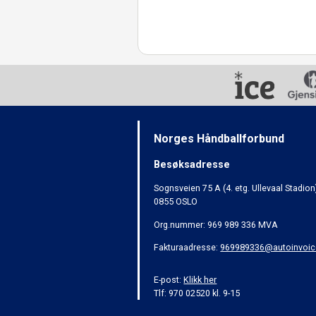
Norges Håndballforbund
Besøksadresse
Sognsveien 75 A (4. etg. Ullevaal Stadion
0855 OSLO
Org.nummer: 969 989 336 MVA
Fakturaadresse:
969989336@autoinvoic
E-post:
Klikk her
Tlf: 970 02520 kl. 9-15