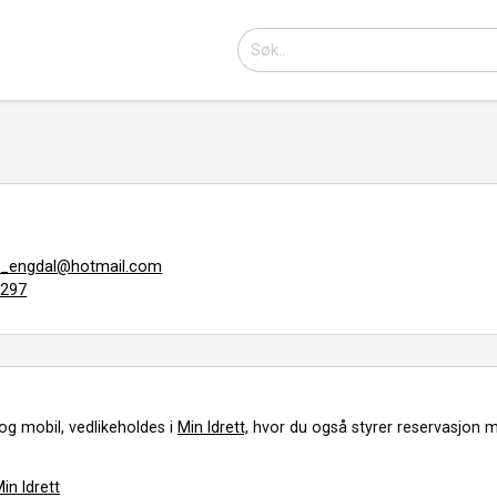
er_engdal@hotmail.com
9297
og mobil, vedlikeholdes i
Min Idrett,
hvor du også styrer reservasjon m
in Idrett