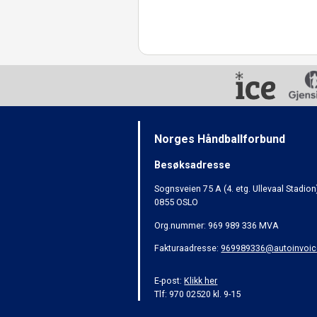
Norges Håndballforbund
Besøksadresse
Sognsveien 75 A (4. etg. Ullevaal Stadion
0855 OSLO
Org.nummer: 969 989 336 MVA
Fakturaadresse:
969989336@autoinvoic
E-post:
Klikk her
Tlf: 970 02520 kl. 9-15