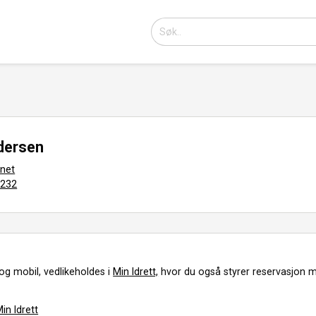
dersen
.net
7232
og mobil, vedlikeholdes i
Min Idrett,
hvor du også styrer reservasjon m
in Idrett