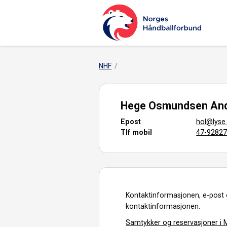
NHF
Hege Osmundsen An
Epost
hol@lyse
Tlf mobil
47-9282
Kontaktinformasjonen, e-post 
kontaktinformasjonen.
Samtykker og reservasjoner i M