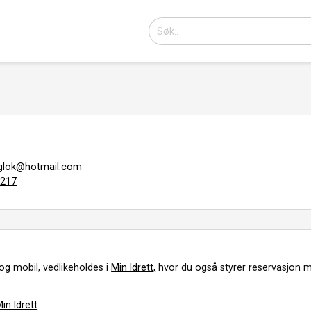
englok@hotmail.com
4217
og mobil, vedlikeholdes i
Min Idrett,
hvor du også styrer reservasjon m
in Idrett