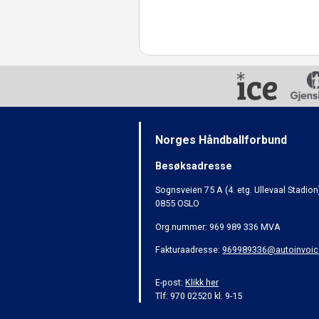
Norges Håndballforbund
Besøksadresse
Sognsveien 75 A (4. etg. Ullevaal Stadion
0855 OSLO
Org.nummer: 969 989 336 MVA
Fakturaadresse:
969989336@autoinvoic
E-post:
Klikk her
Tlf: 970 02520 kl. 9-15