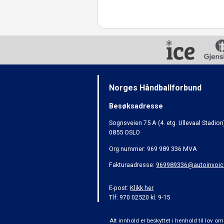
Norges Håndballforbund
Besøksadresse
Sognsveien 75 A (4. etg. Ullevaal Stadion
0855 OSLO
Org.nummer: 969 989 336 MVA
Fakturaadresse:
969989336@autoinvoic
E-post:
Klikk her
Tlf: 970 02520 kl. 9-15
Alt innhold er beskyttet i henhold til lov