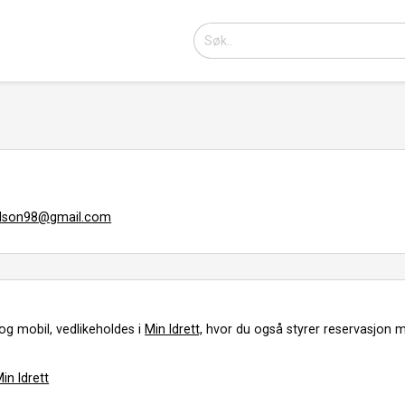
rlson98@gmail.com
og mobil, vedlikeholdes i
Min Idrett,
hvor du også styrer reservasjon m
in Idrett