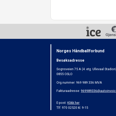
Norges Håndballforbund
Besøksadresse
Sognsveien 75 A (4. etg. Ullevaal Stadion
0855 OSLO
Org.nummer: 969 989 336 MVA
Fakturaadresse:
969989336@autoinvoic
E-post:
Klikk her
Tlf: 970 02520 kl. 9-15