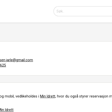
sen.jarle@gmail.com
7625
og mobil, vedlikeholdes i
Min Idrett,
hvor du også styrer reservasjon m
in Idrett