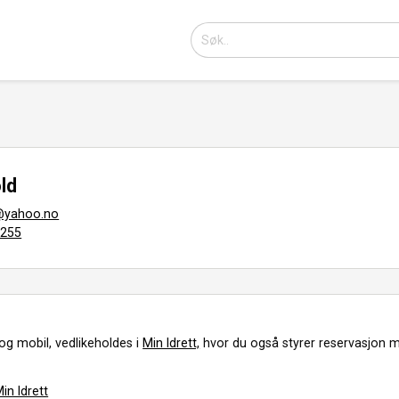
ld
@yahoo.no
8255
og mobil, vedlikeholdes i
Min Idrett,
hvor du også styrer reservasjon m
in Idrett