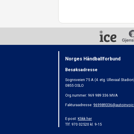
Norges Håndballforbund
Besøksadresse
Sognsveien 75 A (4. etg. Ullevaal Stadion
0855 OSLO
Org.nummer: 969 989 336 MVA
Fakturaadresse:
969989336@autoinvoic
E-post:
Klikk her
Tlf: 970 02520 kl. 9-15