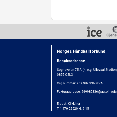
Norges Håndballforbund
Besøksadresse
Sognsveien 75 A (4. etg. Ullevaal Stadion
0855 OSLO
Org.nummer: 969 989 336 MVA
Fakturaadresse:
969989336@autoinvoic
E-post:
Klikk her
Tlf: 970 02520 kl. 9-15