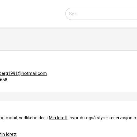
lberg1991@hotmail.com
7658
og mobil, vedlikeholdes i
Min Idrett,
hvor du også styrer reservasjon m
in Idrett