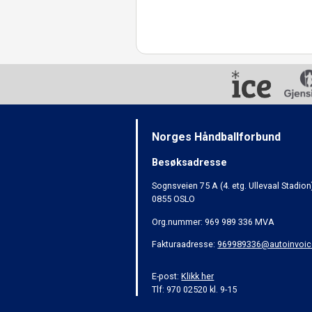
Norges Håndballforbund
Besøksadresse
Sognsveien 75 A (4. etg. Ullevaal Stadion
0855 OSLO
Org.nummer: 969 989 336 MVA
Fakturaadresse:
969989336@autoinvoic
E-post:
Klikk her
Tlf: 970 02520 kl. 9-15