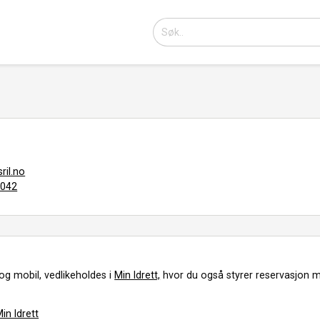
il.no
0042
og mobil, vedlikeholdes i
Min Idrett,
hvor du også styrer reservasjon m
in Idrett