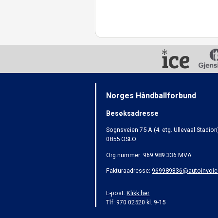
Norges Håndballforbund
Besøksadresse
Sognsveien 75 A (4. etg. Ullevaal Stadion
0855 OSLO
Org.nummer: 969 989 336 MVA
Fakturaadresse:
969989336@autoinvoic
E-post:
Klikk her
Tlf: 970 02520 kl. 9-15