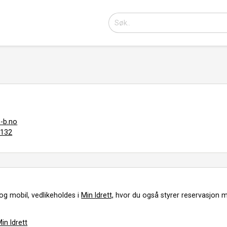
n-b.no
2132
og mobil, vedlikeholdes i
Min Idrett,
hvor du også styrer reservasjon m
in Idrett