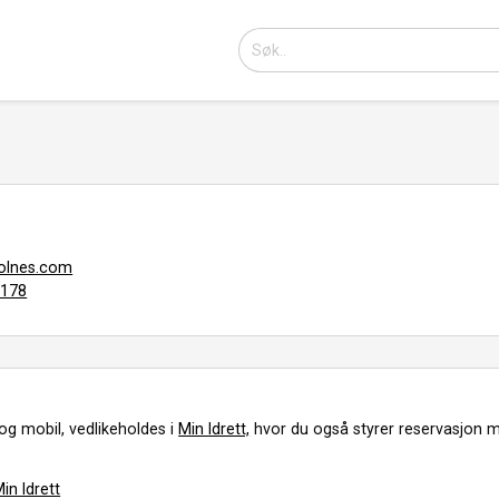
lnes.com
7178
og mobil, vedlikeholdes i
Min Idrett,
hvor du også styrer reservasjon m
in Idrett