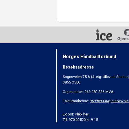
Norges Håndballforbund
Besøksadresse
Sognsveien 75 A (4. etg. Ullevaal Stadion
0855 OSLO
Org.nummer: 969 989 336 MVA
Fakturaadresse:
969989336@autoinvoic
E-post:
Klikk her
Tlf: 970 02520 kl. 9-15