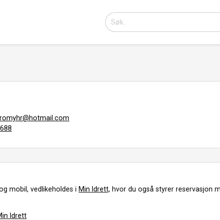
l.fromyhr@hotmail.com
8688
og mobil, vedlikeholdes i
Min Idrett,
hvor du også styrer reservasjon m
in Idrett