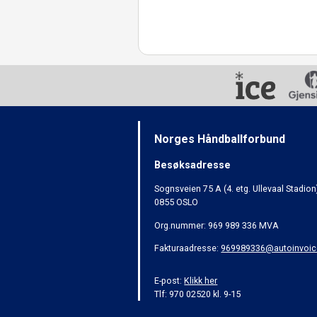
Norges Håndballforbund
Besøksadresse
Sognsveien 75 A (4. etg. Ullevaal Stadion
0855 OSLO
Org.nummer: 969 989 336 MVA
Fakturaadresse:
969989336@autoinvoic
E-post:
Klikk her
Tlf: 970 02520 kl. 9-15