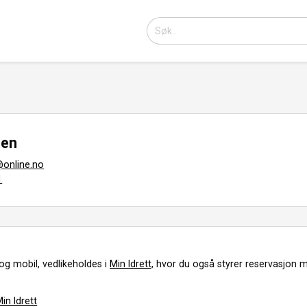
sen
online.no
1
og mobil, vedlikeholdes i
Min Idrett,
hvor du også styrer reservasjon m
in Idrett