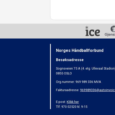
Norges Håndballforbund
Besøksadresse
Sognsveien 75 A (4. etg. Ullevaal Stadion
0855 OSLO
Org.nummer: 969 989 336 MVA
Fakturaadresse:
969989336@autoinvoic
E-post:
Klikk her
Tlf: 970 02520 kl. 9-15