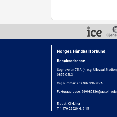
Norges Håndballforbund
Besøksadresse
Sognsveien 75 A (4. etg. Ullevaal Stadion
0855 OSLO
Org.nummer: 969 989 336 MVA
Fakturaadresse:
969989336@autoinvoic
E-post:
Klikk her
Tlf: 970 02520 kl. 9-15