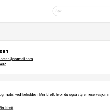
rsen
horsen@hotmail.com
0402
og mobil, vedlikeholdes i
Min Idrett,
hvor du også styrer reservasjon m
in Idrett