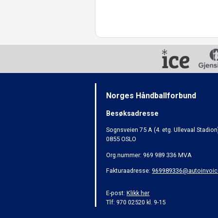
Norges Håndballforbund
Besøksadresse
Sognsveien 75 A (4. etg. Ullevaal Stadion
0855 OSLO
Org.nummer: 969 989 336 MVA
Fakturaadresse:
969989336@autoinvoic
E-post:
Klikk her
Tlf: 970 02520 kl. 9-15