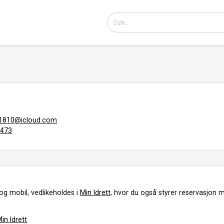
810@icloud.com
3473
og mobil, vedlikeholdes i
Min Idrett,
hvor du også styrer reservasjon m
in Idrett