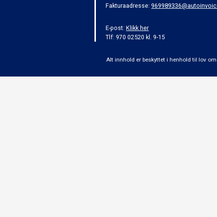
Fakturaadresse:
969989336@autoinvoic
E-post:
Klikk her
Tlf: 970 02520 kl. 9-15
Alt innhold er beskyttet i henhold til lov