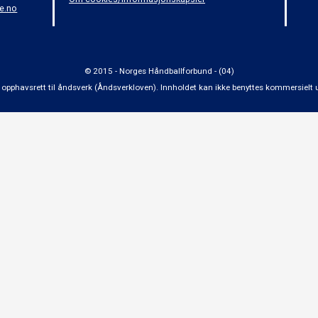
e.no
© 2015 - Norges Håndballforbund - (04)
 om opphavsrett til åndsverk (Åndsverkloven). Innholdet kan ikke benyttes kommersiel