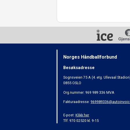
Norges Håndballforbund
Besøksadresse
Sognsveien 75 A (4. etg. Ullevaal Stadion
0855 OSLO
Org.nummer: 969 989 336 MVA
Fakturaadresse:
969989336@autoinvoic
E-post:
Klikk her
Tlf: 970 02520 kl. 9-15