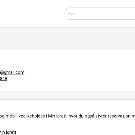
8@gmail.com
8848
og mobil, vedlikeholdes i
Min Idrett,
hvor du også styrer reservasjon m
in Idrett