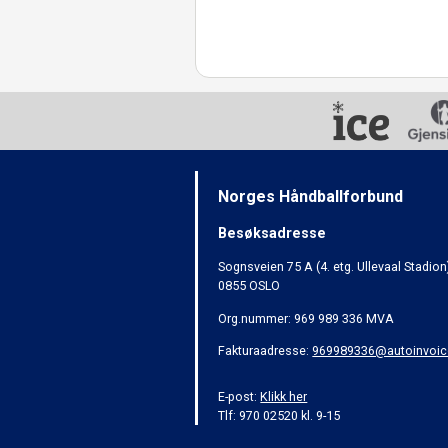
Norges Håndballforbund
Besøksadresse
Sognsveien 75 A (4. etg. Ullevaal Stadion
0855 OSLO
Org.nummer: 969 989 336 MVA
Fakturaadresse:
969989336@autoinvoic
E-post:
Klikk her
Tlf: 970 02520 kl. 9-15