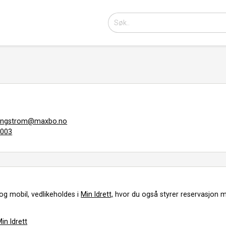
ringstrom@maxbo.no
9003
og mobil, vedlikeholdes i
Min Idrett,
hvor du også styrer reservasjon m
in Idrett