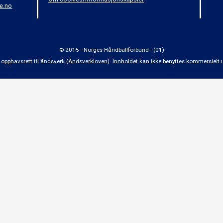
e.no
© 2015 - Norges Håndballforbund - (01)
 om opphavsrett til åndsverk (Åndsverkloven). Innholdet kan ikke benyttes kommersiel