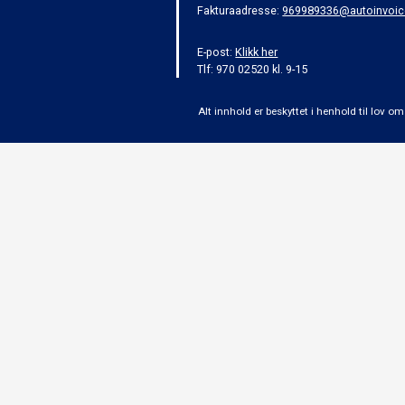
Fakturaadresse:
969989336@autoinvoic
E-post:
Klikk her
Tlf: 970 02520 kl. 9-15
Alt innhold er beskyttet i henhold til lov