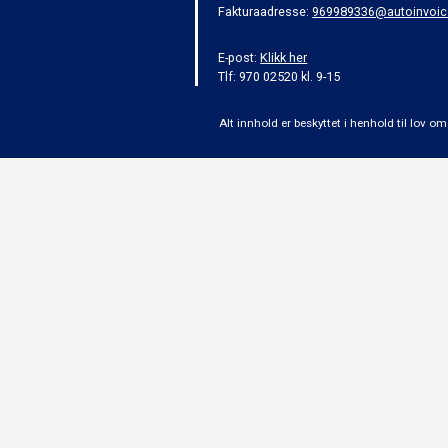
Fakturaadresse:
969989336@autoinvoic
E-post:
Klikk her
Tlf: 970 02520 kl. 9-15
Alt innhold er beskyttet i henhold til lov