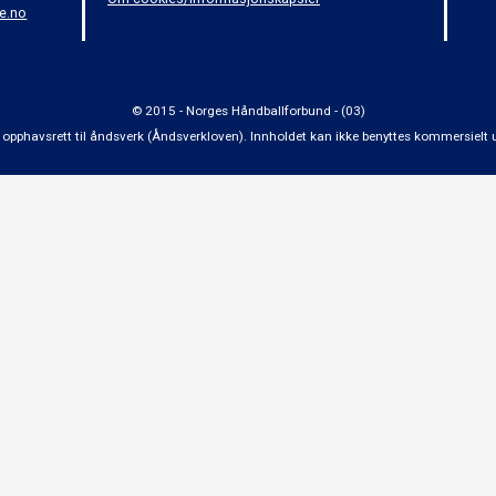
e.no
© 2015 - Norges Håndballforbund - (03)
 om opphavsrett til åndsverk (Åndsverkloven). Innholdet kan ikke benyttes kommersiel