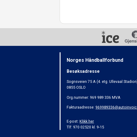
Norges Håndballforbund
Besøksadresse
Sognsveien 75 A (4. etg. Ullevaal Stadion
0855 OSLO
Org.nummer: 969 989 336 MVA
Fakturaadresse:
969989336@autoinvoic
E-post:
Klikk her
Tlf: 970 02520 kl. 9-15