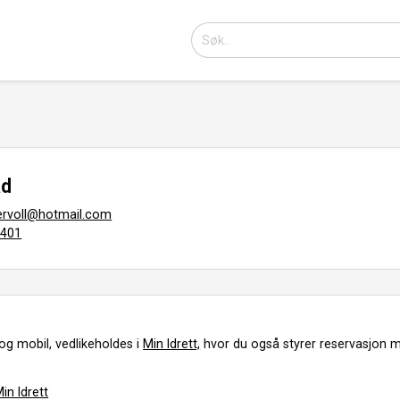
ad
tervoll@hotmail.com
5401
og mobil, vedlikeholdes i
Min Idrett,
hvor du også styrer reservasjon m
in Idrett