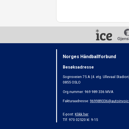
Norges Håndballforbund
Besøksadresse
Sognsveien 75 A (4. etg. Ullevaal Stadion
0855 OSLO
Org.nummer: 969 989 336 MVA
Fakturaadresse:
969989336@autoinvoic
E-post:
Klikk her
Tlf: 970 02520 kl. 9-15