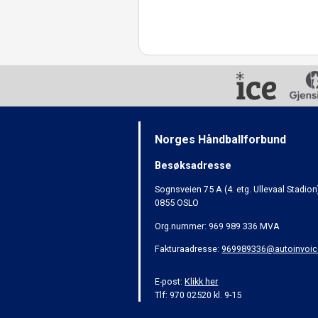
Norges Håndballforbund
Besøksadresse
Sognsveien 75 A (4. etg. Ullevaal Stadion
0855 OSLO
Org.nummer: 969 989 336 MVA
Fakturaadresse:
969989336@autoinvoic
E-post:
Klikk her
Tlf: 970 02520 kl. 9-15