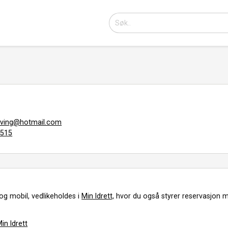
ving@hotmail.com
8515
og mobil, vedlikeholdes i
Min Idrett,
hvor du også styrer reservasjon m
in Idrett