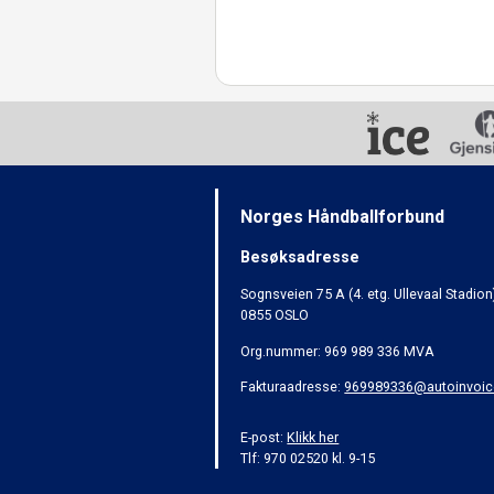
Norges Håndballforbund
Besøksadresse
Sognsveien 75 A (4. etg. Ullevaal Stadion
0855 OSLO
Org.nummer: 969 989 336 MVA
Fakturaadresse:
969989336@autoinvoic
E-post:
Klikk her
Tlf: 970 02520 kl. 9-15