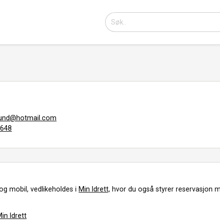
glund@hotmail.com
0648
og mobil, vedlikeholdes i
Min Idrett,
hvor du også styrer reservasjon m
in Idrett