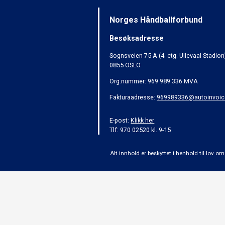
Norges Håndballforbund
Besøksadresse
Sognsveien 75 A (4. etg. Ullevaal Stadion
0855 OSLO
Org.nummer: 969 989 336 MVA
Fakturaadresse:
969989336@autoinvoic
E-post:
Klikk her
Tlf: 970 02520 kl. 9-15
Alt innhold er beskyttet i henhold til lov