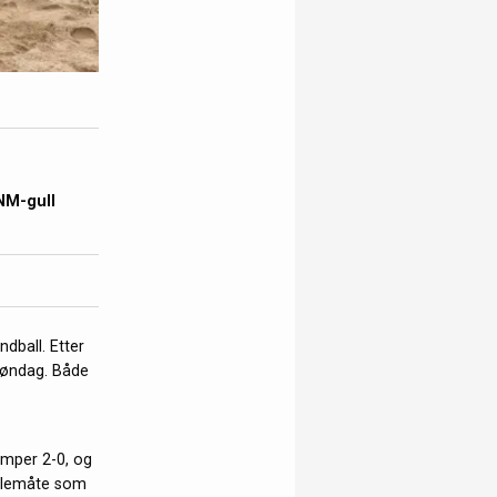
NM-gull
dball. Etter
søndag. Både
amper 2-0, og
pillemåte som