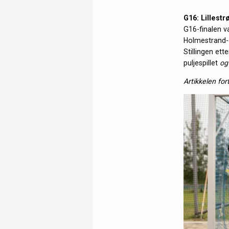
G16: Lillest
G16-finalen va
Holmestrand-g
Stillingen ett
puljespillet
o
Artikkelen for