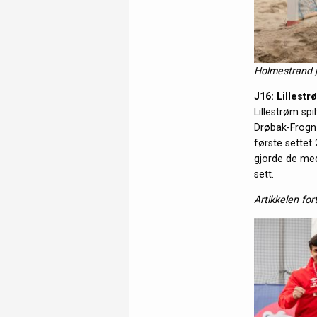
Holmestrand ju
J16: Lillest
Lillestrøm spi
Drøbak-Frogn p
første settet
gjorde de med
sett.
Artikkelen for