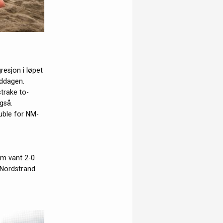
esjon i løpet
iddagen.
strake to-
gså.
uble for NM-
om vant 2-0
. Nordstrand