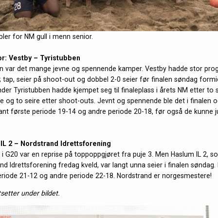
ler for NM gull i menn senior.
or: Vestby – Tyristubben
en var det mange jevne og spennende kamper. Vestby hadde stor progr
 tap, seier på shoot-out og dobbel 2-0 seier før finalen søndag form
der Tyristubben hadde kjempet seg til finaleplass i årets NM etter to 
re og to seire etter shoot-outs. Jevnt og spennende ble det i finalen o
ant første periode 19-14 og andre periode 20-18, før også de kunne j
IL 2 – Nordstrand Idrettsforening
i G20 var en reprise på toppoppgjøret fra puje 3. Men Haslum IL 2, s
nd Idrettsforening fredag kveld, var langt unna seier i finalen søndag
eriode 21-12 og andre periode 22-18. Nordstrand er norgesmestere!
tsetter under bildet.