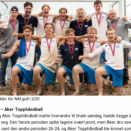
bler for NM gull i G20.
 – Aker Topphåndball
 Aker Topphåndball møtte hverandre til finale søndag, hadde begge l
 seg. Den første perioden spilte lagene svært jevnt, men Aker dro seie
t vant den andre perioden 26-24, og Aker Topphåndball ble kronet so