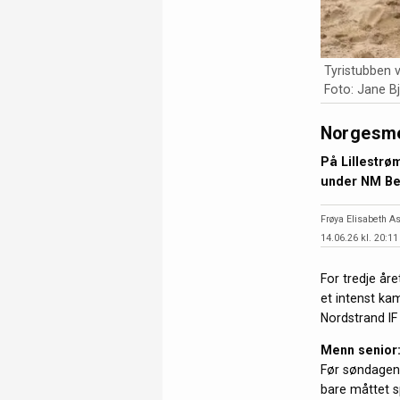
Tyristubben v
Foto: Jane B
Norgesme
På Lillestr
under NM Be
Frøya Elisabeth As
14.06.26 kl. 20:11
For tredje år
et intenst ka
Nordstrand IF 
Menn senior:
Før søndagen
bare måttet s