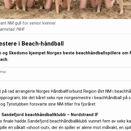
ant NM gull for senior kvinner.
jørnstad /NHF
stere i Beach-håndball
øm og Skedsmo kjempet Norges beste beachhåndballspillere om 
ach.
trup
et på rad arrangerte Norges Håndballforbund Region Øst NM i beachhån
mpprogram, ble det kåret seks nye norgesmestre i beachhåndball på 
og Tyristubben forsvarte sine NM-titler fra fjoråret.
 Sandefjord beachhåndballklubb – Nordstrand IF
s finale hadde Sandefjord beachhåndballklubb vunnet fem av seks k
pille én såkalt «shoot-out», der én spiller er alene mot målvakt, en s