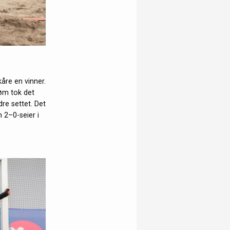
kåre en vinner.
røm tok det
re settet. Det
 2–0-seier i