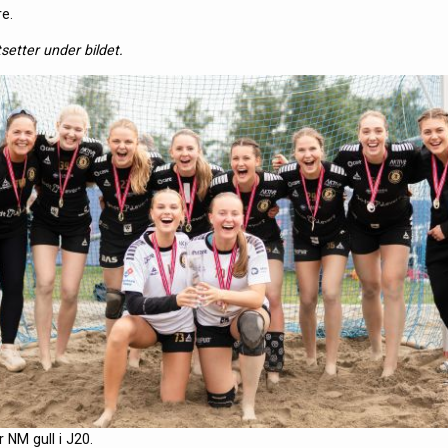
e.
tsetter under bildet.
r NM gull i J20.