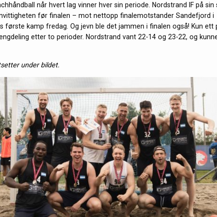
chhåndball når hvert lag vinner hver sin periode. Nordstrand IF på sin
mvittigheten før finalen – mot nettopp finalemotstander Sandefjord i
 første kamp fredag. Og jevn ble det jammen i finalen også! Kun ett 
engdeling etter to perioder. Nordstrand vant 22-14 og 23-22, og kunne
tsetter under bildet.