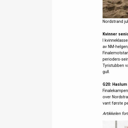
Nordstrand jub
Kvinner seni
I kvinneklass
av NM-helgen;
Finalemotstan
perioders-sei
Tyristubben v
gull.
G20: Haslum 
Finalekampen 
over Nordstra
vant første p
Artikkelen for