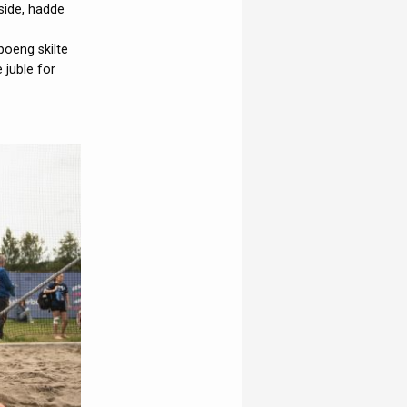
 side, hadde
poeng skilte
 juble for