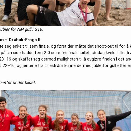
bler for NM gull i G16.
røm – Drøbak-Frogn IL
lte seg enkelt til semifinale, og først der måtte det shoot-out til for å 
å sin side hadde fem 2-0 seire før finalespillet søndag kveld. Lillest
 23–16 og skaffet seg dermed muligheten til å avgjøre finalen i det and
 22–16, og jentene fra Lillestrøm kunne dermed juble for gull etter en
tsetter under bildet.