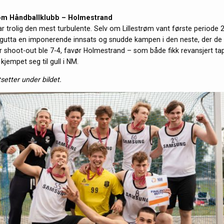
røm Håndballklubb – Holmestrand
r trolig den mest turbulente. Selv om Lillestrøm vant første periode 2
utta en imponerende innsats og snudde kampen i den neste, der de 
er shoot-out ble 7-4, favør Holmestrand – som både fikk revansjert tap
g
kjempet seg til gull i NM.
tsetter under bildet.