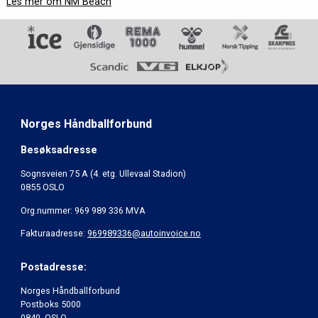
Les mer om NM Beach
Norges Håndballforbund
Besøksadresse
Sognsveien 75 A (4. etg. Ullevaal Stadion)
0855 OSLO
Org.nummer: 969 989 336 MVA
Fakturaadresse:
969989336@autoinvoice.no
Postadresse:
Norges Håndballforbund
Postboks 5000
0840 OSLO