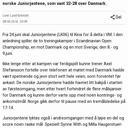
norske Juniorjentene, som vant 32-28 over Danmark.
Lone Lund-Schmidt
Del
08.06.26 kl. 20:09
Fra 24.juni skal Juniorjentene (LK06) til Kina for å delta i VM. I den
anledning spiller de to treningskamper i Scandinavian Open
Championship, en mot Danmark og en mot Sverige, den 8.- og
9.juni.
Ikke lenge etter at kampen var ferdigspilt kunne trener Axel
Stefansson fortelle over telefonen at møtet med Danmark hadde
vært spennende og jevn stort sett hele veien, som forventet før
avkast. De norske Juniorjentene hadde havnet litt bakpå i starten
av førsteomgang, men etter hvert forhindret de flere målsjanser
for Danmark og kunne derfor varte opp med noen kontrings- og
ankomstmål. Norge gikk derfor til pause med en tremålsledelse på
17-14.
Juniorjentene lyktes også i andreomgangen med å løpe en del og
score noen raske mål. Spesielt Synne With og Milla Haugerstuen