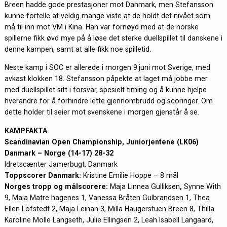
Breen hadde gode prestasjoner mot Danmark, men Stefansson
kunne fortelle at veldig mange viste at de holdt det nivået som
må til inn mot VM i Kina. Han var fornøyd med at de norske
spillerne fikk øvd mye på å løse det sterke duellspillet til danskene i
denne kampen, samt at alle fikk noe spilletid.
Neste kamp i SOC er allerede i morgen 9.juni mot Sverige, med
avkast klokken 18. Stefansson påpekte at laget må jobbe mer
med duellspillet sitt i forsvar, spesielt timing og å kunne hjelpe
hverandre for å forhindre lette gjennombrudd og scoringer. Om
dette holder til seier mot svenskene i morgen gjenstår å se.
KAMPFAKTA
Scandinavian Open Championship, Juniorjentene (LK06)
Danmark – Norge (14-17) 28-32
Idretscænter Jamerbugt, Danmark
Toppscorer Danmark:
Kristine Emilie Hoppe – 8 mål
Norges tropp og målscorere:
Maja Linnea Gulliksen
,
Synne With
9, Maia Matre hagenes 1, Vanessa Bråten Gulbrandsen 1, Thea
Ellen Löfstedt 2, Maja Leinan 3, Milla Haugerstuen Breen 8, Thilla
Karoline Molle Langseth, Julie Ellingsen 2, Leah Isabell Langaard,