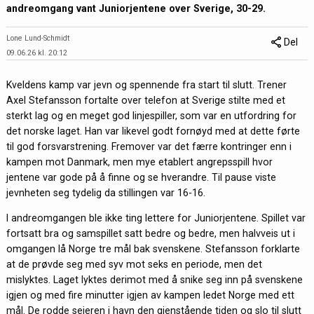
andreomgang vant Juniorjentene over Sverige, 30-29.
Lone Lund-Schmidt
Del
09.06.26 kl. 20:12
Kveldens kamp var jevn og spennende fra start til slutt. Trener
Axel Stefansson fortalte over telefon at Sverige stilte med et
sterkt lag og en meget god linjespiller, som var en utfordring for
det norske laget. Han var likevel godt fornøyd med at dette førte
til god forsvarstrening. Fremover var det færre kontringer enn i
kampen mot Danmark, men mye etablert angrepsspill hvor
jentene var gode på å finne og se hverandre. Til pause viste
jevnheten seg tydelig da stillingen var 16-16.
I andreomgangen ble ikke ting lettere for Juniorjentene. Spillet var
fortsatt bra og samspillet satt bedre og bedre, men halvveis ut i
omgangen lå Norge tre mål bak svenskene. Stefansson forklarte
at de prøvde seg med syv mot seks en periode, men det
mislyktes. Laget lyktes derimot med å snike seg inn på svenskene
igjen og med fire minutter igjen av kampen ledet Norge med ett
mål. De rodde seieren i havn den gjenstående tiden og slo til slutt