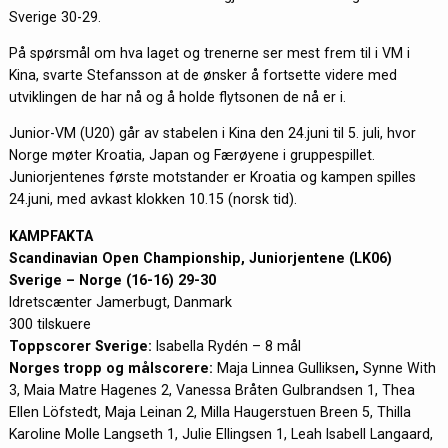
Sverige 30-29.
På spørsmål om hva laget og trenerne ser mest frem til i VM i
Kina, svarte Stefansson at de ønsker å fortsette videre med
utviklingen de har nå og å holde flytsonen de nå er i.
Junior-VM (U20) går av stabelen i Kina den 24.juni til 5. juli, hvor
Norge møter Kroatia, Japan og Færøyene i gruppespillet.
Juniorjentenes første motstander er Kroatia og kampen spilles
24.juni, med avkast klokken 10.15 (norsk tid).
KAMPFAKTA
Scandinavian Open Championship, Juniorjentene (LK06)
Sverige – Norge (16-16) 29-30
Idretscænter Jamerbugt, Danmark
300 tilskuere
Toppscorer Sverige:
Isabella Rydén – 8 mål
Norges tropp og målscorere:
Maja Linnea Gulliksen
,
Synne With
3, Maia Matre Hagenes 2, Vanessa Bråten Gulbrandsen 1, Thea
Ellen Löfstedt, Maja Leinan 2, Milla Haugerstuen Breen 5, Thilla
Karoline Molle Langseth 1, Julie Ellingsen 1, Leah Isabell Langaard,