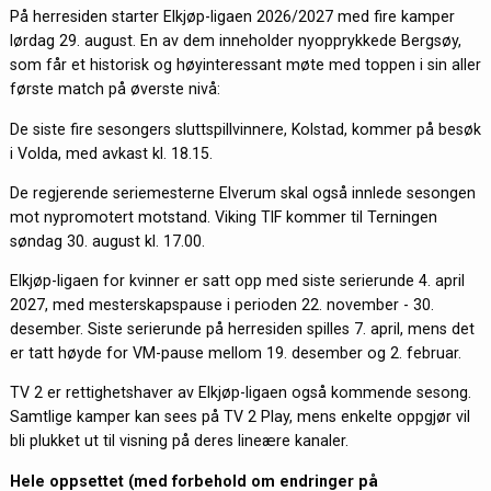
På herresiden starter Elkjøp-ligaen 2026/2027 med fire kamper
lørdag 29. august. En av dem inneholder nyopprykkede Bergsøy,
som får et historisk og høyinteressant møte med toppen i sin aller
første match på øverste nivå:
De siste fire sesongers sluttspillvinnere, Kolstad, kommer på besøk
i Volda, med avkast kl. 18.15.
De regjerende seriemesterne Elverum skal også innlede sesongen
mot nypromotert motstand. Viking TIF kommer til Terningen
søndag 30. august kl. 17.00.
Elkjøp-ligaen for kvinner er satt opp med siste serierunde 4. april
2027, med mesterskapspause i perioden 22. november - 30.
desember. Siste serierunde på herresiden spilles 7. april, mens det
er tatt høyde for VM-pause mellom 19. desember og 2. februar.
TV 2 er rettighetshaver av Elkjøp-ligaen også kommende sesong.
Samtlige kamper kan sees på TV 2 Play, mens enkelte oppgjør vil
bli plukket ut til visning på deres lineære kanaler.
Hele oppsettet (med forbehold om endringer på