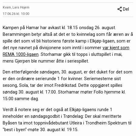
Kvam, Lars Hojem
Del
17.06.26 kl. 10:00
Kampen på Hamar har avkast kl. 18.15 onsdag 26. august.
Berammingen betyr altså at det er to kvinnelag som får æren av å
spille det som vil bli historiens første kamp i Elkjøp-ligaen, som er
det nye navnet på divisjonene som inntil i sommer
var kjent som
REMA 1000-ligaen
. Storhamar gikk til topps i sluttspillet i mai,
mens Gjerpen ble nummer åtte i seriespillet.
Den etterfølgende søndagen, 30. august, er det duket for det som
er den ordinære serierunde 1 for kvinner. Seriemesterne sist
sesong, Sola, tar der imot Fredrikstad. Dette oppgjøret spilles
søndag 30. august kl. 17.00. Storhamar møter Follo hjemme kl.
15.00 samme dag.
Verdt å notere seg er det også at Elkjøp-ligaens runde 1
inneholder en søndagsgodbit i Trøndelag: Der skal meritterte
Byåsen ta imot toppnivådebutant Utleira i Trondheim Spektrum til
"best i byen"-møte 30. august kl. 19.15.