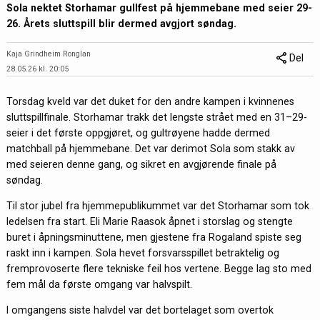
Sola nektet Storhamar gullfest på hjemmebane med seier 29-
26. Årets sluttspill blir dermed avgjort søndag.
Kaja Grindheim Ronglan
Del
28.05.26 kl. 20:05
Torsdag kveld var det duket for den andre kampen i kvinnenes
sluttspillfinale. Storhamar trakk det lengste strået med en 31–29-
seier i det første oppgjøret, og gultrøyene hadde dermed
matchball på hjemmebane. Det var derimot Sola som stakk av
med seieren denne gang, og sikret en avgjørende finale på
søndag.
Til stor jubel fra hjemmepublikummet var det Storhamar som tok
ledelsen fra start. Eli Marie Raasok åpnet i storslag og stengte
buret i åpningsminuttene, men gjestene fra Rogaland spiste seg
raskt inn i kampen. Sola hevet forsvarsspillet betraktelig og
fremprovoserte flere tekniske feil hos vertene. Begge lag sto med
fem mål da første omgang var halvspilt.
I omgangens siste halvdel var det bortelaget som overtok