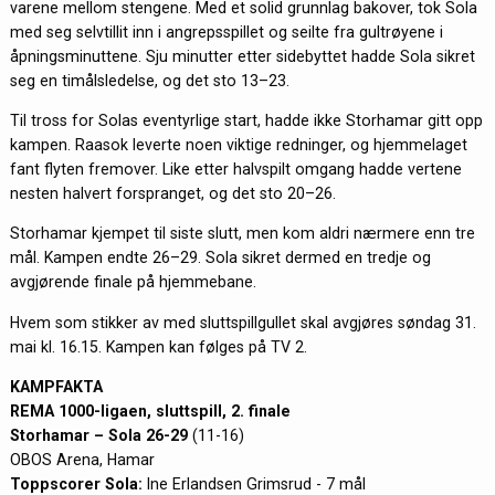
varene mellom stengene. Med et solid grunnlag bakover, tok Sola
med seg selvtillit inn i angrepsspillet og seilte fra gultrøyene i
åpningsminuttene. Sju minutter etter sidebyttet hadde Sola sikret
seg en timålsledelse, og det sto 13–23.
Til tross for Solas eventyrlige start, hadde ikke Storhamar gitt opp
kampen. Raasok leverte noen viktige redninger, og hjemmelaget
fant flyten fremover. Like etter halvspilt omgang hadde vertene
nesten halvert forspranget, og det sto 20–26.
Storhamar kjempet til siste slutt, men kom aldri nærmere enn tre
mål. Kampen endte 26–29. Sola sikret dermed en tredje og
avgjørende finale på hjemmebane.
Hvem som stikker av med sluttspillgullet skal avgjøres søndag 31.
mai kl. 16.15. Kampen kan følges på TV 2.
KAMPFAKTA
REMA 1000-ligaen, sluttspill, 2. finale
Storhamar – Sola 26-29
(11-16)
OBOS Arena, Hamar
Toppscorer Sola:
Ine Erlandsen Grimsrud - 7 mål