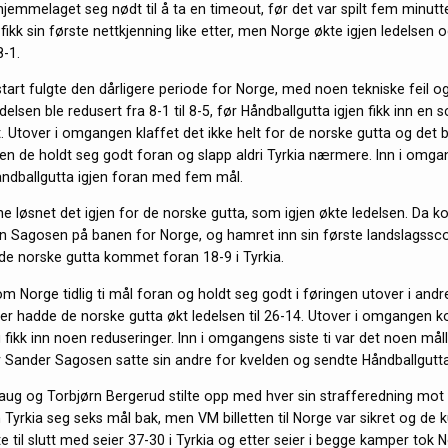
hjemmelaget seg nødt til å ta en timeout, før det var spilt fem minutte
ikk sin første nettkjenning like etter, men Norge økte igjen ledelsen
8-1.
start fulgte den dårligere periode for Norge, med noen tekniske feil 
elsen ble redusert fra 8-1 til 8-5, før Håndballgutta igjen fikk inn en s
. Utover i omgangen klaffet det ikke helt for de norske gutta og det b
 de holdt seg godt foran og slapp aldri Tyrkia nærmere. Inn i omgan
åndballgutta igjen foran med fem mål.
ene løsnet det igjen for de norske gutta, som igjen økte ledelsen. Da 
an Sagosen på banen for Norge, og hamret inn sin første landslagsscor
e norske gutta kommet foran 18-9 i Tyrkia.
kom Norge tidlig ti mål foran og holdt seg godt i føringen utover i an
ter hadde de norske gutta økt ledelsen til 26-14. Utover i omgangen ko
 fikk inn noen reduseringer. Inn i omgangens siste ti var det noen mål
r Sander Sagosen satte sin andre for kvelden og sendte Håndballgutt
ug og Torbjørn Bergerud stilte opp med hver sin strafferedning mot 
Tyrkia seg seks mål bak, men VM billetten til Norge var sikret og de 
te til slutt med seier 37-30 i Tyrkia og etter seier i begge kamper tok 