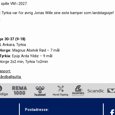
 spille VM i 2027.
 Tyrkia var for øvrig Jonas Wille sine siste kamper som landslagssjef
.
ge 30-37 (9-18)
, Ankara, Tyrkia
Norge:
Magnus Abelvik Rød – 7 mål
Tyrkia:
Eyüp Arda Yildiz – 9 mål
Norge 2x2 min, Tyrkia 1x2min
apport.
åndballgutta.
Postadresse: