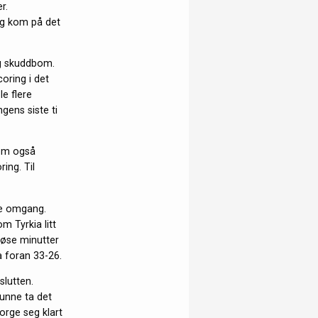
r.
 og kom på det
og skuddbom.
coring i det
le flere
gens siste ti
kom også
ing. Til
dre omgang.
m Tyrkia litt
løse minutter
a foran 33-26.
slutten.
kunne ta det
Norge seg klart