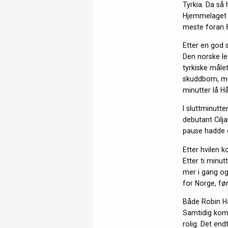
Tyrkia. Da så 
Hjemmelaget f
meste foran 
Etter en god 
Den norske led
tyrkiske målet
skuddbom, men
minutter lå H
I sluttminutt
debutant Cilj
pause hadde d
Etter hvilen 
Etter ti minut
mer i gang og
for Norge, fø
Både Robin Ha
Samtidig kom 
rolig. Det end