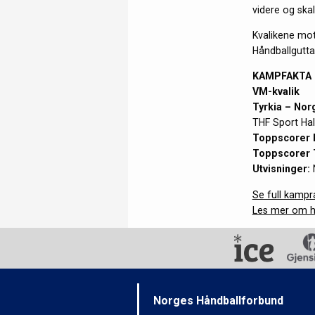
videre og skal
Kvalikene mot
Håndballgutta
KAMPFAKTA
VM-kvalik
Tyrkia – Nor
THF Sport Hall
Toppscorer 
Toppscorer 
Utvisninger:
Se full kampr
Les mer om h
Norges Håndballforbund