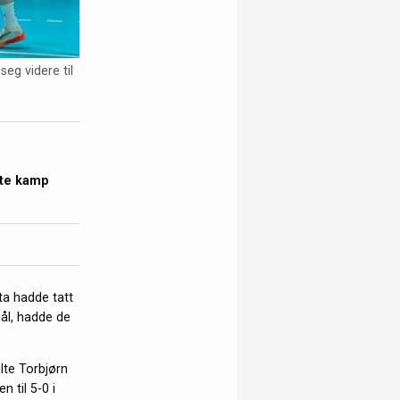
eg videre til
ste kamp
ta hadde tatt
mål, hadde de
lte Torbjørn
 til 5-0 i