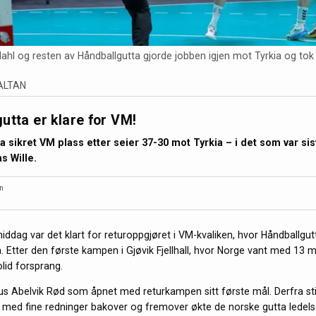
hl og resten av Håndballgutta gjorde jobben igjen mot Tyrkia og tok s
ALTAN
utta er klare for VM!
a sikret VM plass etter seier 37-30 mot Tyrkia – i det som var si
s Wille.
n
iddag var det klart for returoppgjøret i VM-kvaliken, hvor Håndballgut
ia. Etter den første kampen i Gjøvik Fjellhall, hvor Norge vant med 13 
lid forsprang.
s Abelvik Rød som åpnet med returkampen sitt første mål. Derfra sti
med fine redninger bakover og fremover økte de norske gutta ledelsen