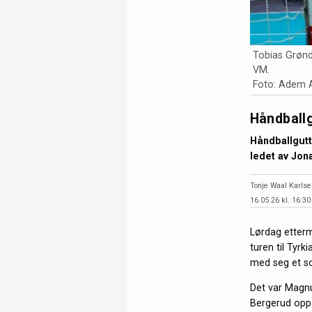
Tobias Grønda
VM.
Foto: Adem 
Håndballg
Håndballgutt
ledet av Jona
Tonje Waal Karlse
16.05.26 kl. 16:30
Lørdag etterm
turen til Tyrk
med seg et so
Det var Magnu
Bergerud opp 