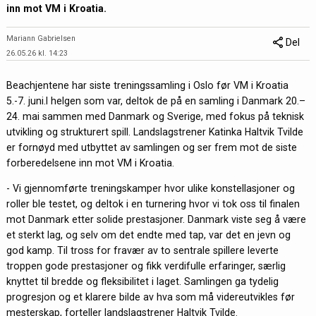
inn mot VM i Kroatia.
Mariann Gabrielsen
Del
26.05.26 kl. 14:23
Beachjentene har siste treningssamling i Oslo før VM i Kroatia
5.-7. juni.I helgen som var, deltok de på en samling i Danmark 20.–
24. mai sammen med Danmark og Sverige, med fokus på teknisk
utvikling og strukturert spill. Landslagstrener Katinka Haltvik Tvilde
er fornøyd med utbyttet av samlingen og ser frem mot de siste
forberedelsene inn mot VM i Kroatia.
- Vi gjennomførte treningskamper hvor ulike konstellasjoner og
roller ble testet, og deltok i en turnering hvor vi tok oss til finalen
mot Danmark etter solide prestasjoner. Danmark viste seg å være
et sterkt lag, og selv om det endte med tap, var det en jevn og
god kamp. Til tross for fravær av to sentrale spillere leverte
troppen gode prestasjoner og fikk verdifulle erfaringer, særlig
knyttet til bredde og fleksibilitet i laget. Samlingen ga tydelig
progresjon og et klarere bilde av hva som må videreutvikles før
mesterskap, forteller landslagstrener Haltvik Tvilde.