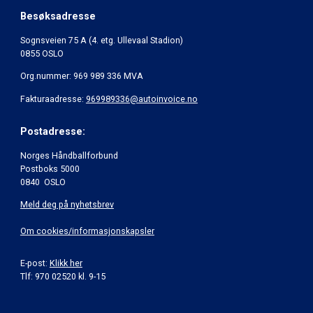
Besøksadresse
Sognsveien 75 A (4. etg. Ullevaal Stadion)
0855 OSLO
Org.nummer: 969 989 336 MVA
Fakturaadresse:
969989336@autoinvoice.no
Postadresse:
Norges Håndballforbund
Postboks 5000
0840 OSLO
Meld deg på nyhetsbrev
Om cookies/informasjonskapsler
E-post:
Klikk her
Tlf: 970 02520 kl. 9-15