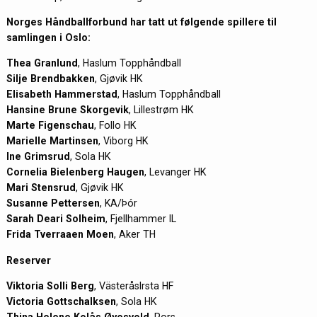
Norges Håndballforbund har tatt ut følgende spillere til
samlingen i Oslo:
Thea Granlund
, Haslum Topphåndball
Silje Brendbakken
, Gjøvik HK
Elisabeth Hammerstad
, Haslum Topphåndball
Hansine Brune Skorgevik
, Lillestrøm HK
Marte Figenschau
, Follo HK
Marielle Martinsen
, Viborg HK
Ine Grimsrud
, Sola HK
Cornelia Bielenberg Haugen
, Levanger HK
Mari Stensrud
, Gjøvik HK
Susanne Pettersen
, KA/Þór
Sarah Deari Solheim
, Fjellhammer IL
Frida Tverraaen Moen
, Aker TH
Reserver
Viktoria Solli Berg
, VästeråsIrsta HF
Victoria Gottschalksen
, Sola HK
Thina Helene Kolås Øyesvold
, Pors