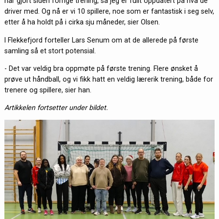
har gjort siden forrige trening, så jeg er fullt oppdatert på hva de
driver med. Og nå er vi 10 spillere, noe som er fantastisk i seg selv,
etter å ha holdt på i cirka sju måneder, sier Olsen.
I Flekkefjord forteller Lars Senum om at de allerede på første
samling så et stort potensial.
- Det var veldig bra oppmøte på første trening. Flere ønsket å
prøve ut håndball, og vi fikk hatt en veldig lærerik trening, både for
trenere og spillere, sier han.
Artikkelen fortsetter under bildet.