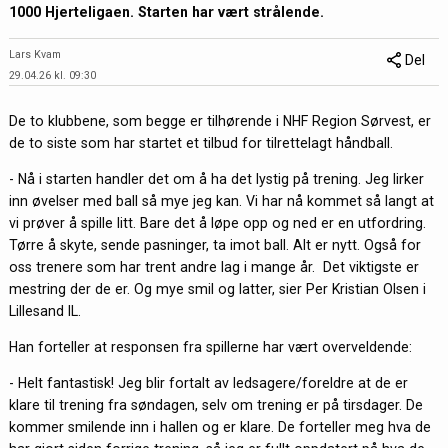
1000 Hjerteligaen. Starten har vært strålende.
Lars Kvam
Del
29.04.26 kl. 09:30
De to klubbene, som begge er tilhørende i NHF Region Sørvest, er
de to siste som har startet et tilbud for tilrettelagt håndball.
- Nå i starten handler det om å ha det lystig på trening. Jeg lirker
inn øvelser med ball så mye jeg kan. Vi har nå kommet så langt at
vi prøver å spille litt. Bare det å løpe opp og ned er en utfordring.
Tørre å skyte, sende pasninger, ta imot ball. Alt er nytt. Også for
oss trenere som har trent andre lag i mange år. Det viktigste er
mestring der de er. Og mye smil og latter, sier Per Kristian Olsen i
Lillesand IL.
Han forteller at responsen fra spillerne har vært overveldende:
- Helt fantastisk! Jeg blir fortalt av ledsagere/foreldre at de er
klare til trening fra søndagen, selv om trening er på tirsdager. De
kommer smilende inn i hallen og er klare. De forteller meg hva de