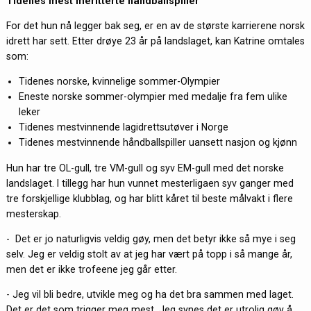
Tidenes mest meritterte håndballspiller
For det hun nå legger bak seg, er en av de største karrierene norsk
idrett har sett. Etter drøye 23 år på landslaget, kan Katrine omtales
som:
Tidenes norske, kvinnelige sommer-Olympier
Eneste norske sommer-olympier med medalje fra fem ulike
leker
Tidenes mestvinnende lagidrettsutøver i Norge
Tidenes mestvinnende håndballspiller uansett nasjon og kjønn
Hun har tre OL-gull, tre VM-gull og syv EM-gull med det norske
landslaget. I tillegg har hun vunnet mesterligaen syv ganger med
tre forskjellige klubblag, og har blitt kåret til beste målvakt i flere
mesterskap.
- Det er jo naturligvis veldig gøy, men det betyr ikke så mye i seg
selv. Jeg er veldig stolt av at jeg har vært på topp i så mange år,
men det er ikke trofeene jeg går etter.
- Jeg vil bli bedre, utvikle meg og ha det bra sammen med laget.
Det er det som trigger meg mest. Jeg synes det er utrolig gøy å