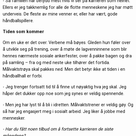
- Så familien har betydd mest hvis vi ser på karrieren som helhet.
Ellers er jeg takknemlig for alle de flotte menneskene jeg har møtt
underveis. De fleste av mine venner er, eller har vært, gode
håndballspillere.
Tiden som kommer
Om en uke er det over. Verbene må bøyes. Gleden hun føler over
å utvikle seg på trening, over å møte de lagvenninnene som blir
hennes nærmeste sosiale ankerfester, over å pakke bagen og dra
på samling – fra og med neste uke tilhører det fortida.
Målvaktstrøya skal pakkes ned. Men det betyr ikke at tiden i en
håndballhall er forbi.
- Jeg trenger fortsatt tid til å finne ut nøyaktig hva jeg skal. Jeg
håper det dukker opp noe som jeg synes er veldig spennende.
- Men jeg har lyst til å bli i idretten. Målvaktstrener er veldig gøy. Og
så har jeg engasjert meg i sosialt arbeid. Jeg liker å jobbe med
mennesker.
- Har du fått noen tilbud om å fortsette karrieren de siste
månedene?