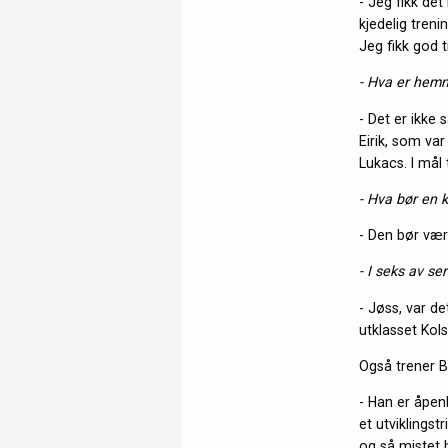
- Jeg fikk det
kjedelig treni
Jeg fikk god t
- Hva er hemm
- Det er ikke
Eirik, som va
Lukacs. I mål
- Hva bør en ka
- Den bør være
- I seks av s
- Jøss, var de
utklasset Kol
Også trener Bø
- Han er åpenb
et utviklingst
og så mistet 