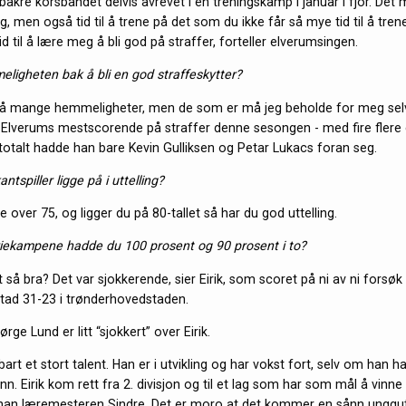
 bakre korsbåndet delvis avrevet i en treningskamp i januar i fjor. De
ng, men også tid til å trene på det som du ikke får så mye tid til å trene
id til å lære meg å bli god på straffer, forteller elverumsingen.
eligheten bak å bli en god straffeskytter?
 så mange hemmeligheter, men de som er må jeg beholde for meg sel
r Elverums mestscorende på straffer denne sesongen - med fire flere
 totalt hadde han bare Kevin Gulliksen og Petar Lukacs foran seg.
ntspiller ligge på i uttelling?
 over 75, og ligger du på 80-tallet så har du god uttelling.
eriekampene hadde du 100 prosent og 90 prosent i to?
t så bra? Det var sjokkerende, sier Eirik, som scoret på ni av ni forsø
stad 31-23 i trønderhovedstaden.
rge Lund er litt “sjokkert” over Eirik.
art et stort talent. Han er i utvikling og har vokst fort, selv om han 
rinn. Eirik kom rett fra 2. divisjon og til et lag som har som mål å vinne 
han læremesteren Sindre. Det er moro at det kommer en sånn unggut