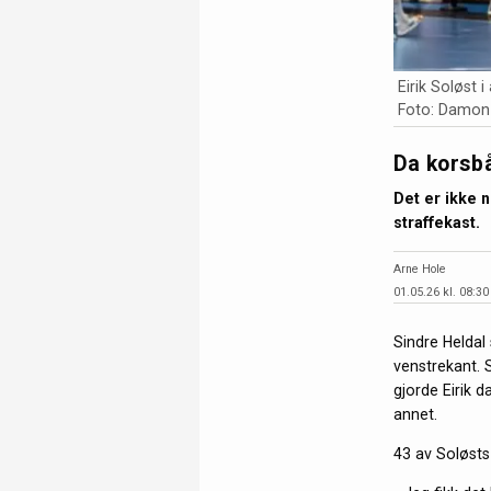
Eirik Soløst 
Foto: Damon 
Da korsbå
Det er ikke 
straffekast.
Arne Hole
01.05.26 kl. 08:30
Sindre Heldal
venstrekant. S
gjorde Eirik 
annet.
43 av Soløsts