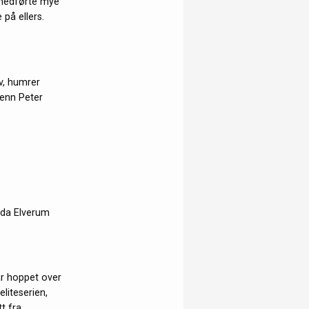
t medførte mye
 på ellers.
v, humrer
 enn Peter
k da Elverum
har hoppet over
eliteserien,
t fra