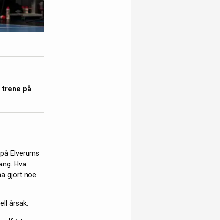
å trene på
 på Elverums
gang. Hva
ha gjort noe
ll årsak.