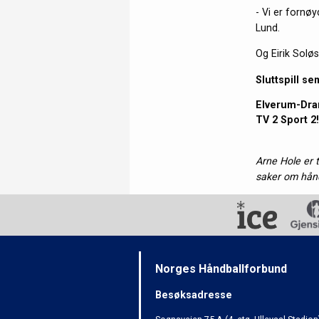
- Vi er fornø
Lund.
Og Eirik Solø
Sluttspill sem
Elverum-Dram
TV 2 Sport 2!
Arne Hole er t
saker om hånd
Norges Håndballforbund
Besøksadresse