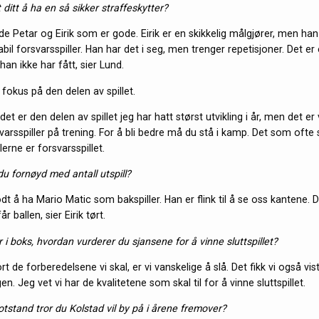
t ditt å ha en så sikker straffeskytter?
åde Petar og Eirik som er gode. Eirik er en skikkelig målgjører, men han
tabil forsvarsspiller. Han har det i seg, men trenger repetisjoner. Det e
han ikke har fått, sier Lund.
 fokus på den delen av spillet.
det er den delen av spillet jeg har hatt størst utvikling i år, men det er 
arsspiller på trening. For å bli bedre må du stå i kamp. Det som ofte s
lerne er forsvarsspillet.
 du fornøyd med antall utspill?
odt å ha Mario Matic som bakspiller. Han er flink til å se oss kantene. 
 ballen, sier Eirik tørt.
er i boks, hvordan vurderer du sjansene for å vinne sluttspillet?
ort de forberedelsene vi skal, er vi vanskelige å slå. Det fikk vi også vis
. Jeg vet vi har de kvalitetene som skal til for å vinne sluttspillet.
tstand tror du Kolstad vil by på i årene fremover?