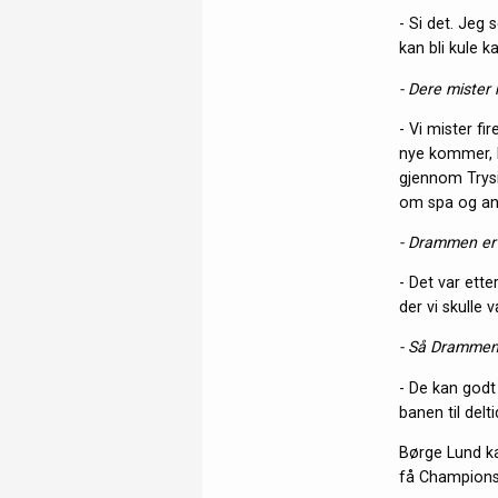
- Si det. Jeg 
kan bli kule
- Dere mister
- Vi mister fi
nye kommer, ha
gjennom Trysil
om spa og ans
- Drammen er f
- Det var ette
der vi skulle 
- Så Drammen 
- De kan godt
banen til del
Børge Lund ka
få Champions 