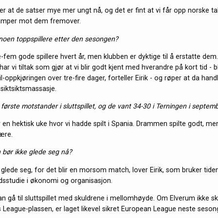
ser at de satser mye mer ungt nå, og det er fint at vi får opp norske ta
 kamper mot dem fremover.
 noen toppspillere etter den sesongen?
re-fem gode spillere hvert år, men klubben er dyktige til å erstatte dem
r vi tiltak som gjør at vi blir godt kjent med hverandre på kort tid - 
-oppkjøringen over tre-fire dager, forteller Eirik - og røper at da handl
iktsiktsmassasje.
ørste motstander i sluttspillet, og de vant 34-30 i Terningen i septem
r en hektisk uke hvor vi hadde spilt i Spania. Drammen spilte godt, men
være.
bør ikke glede seg nå?
 glede seg, for det blir en morsom match, lover Eirik, som bruker tide
tidsstudie i økonomi og organisasjon.
n gå til sluttspillet med skuldrene i mellomhøyde. Om Elverum ikke sk
League-plassen, er laget likevel sikret European League neste seson