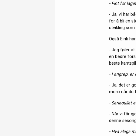
- Fint for lage
- Ja, vi har b
for å bli en s
utvikling som 
Også Eirik har
- Jeg føler at 
en bedre forsv
beste kantspil
- I angrep, er
- Ja, det er g
moro når du får
- Seriegullet 
- Når vi får gj
denne sesongen
- Hva slags mo