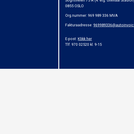
Sognsveien 75 A (4. etg. Ullevaal Stadion
0855 OSLO
Org.nummer: 969 989 336 MVA
Fakturaadresse:
969989336@autoinvoic
E-post:
Klikk her
Tlf: 970 02520 kl. 9-15