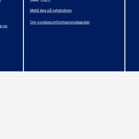
)
0840 OSLO
Meld deg på nyhetsbrev
Om cookies/informasjonskapsler
e.no