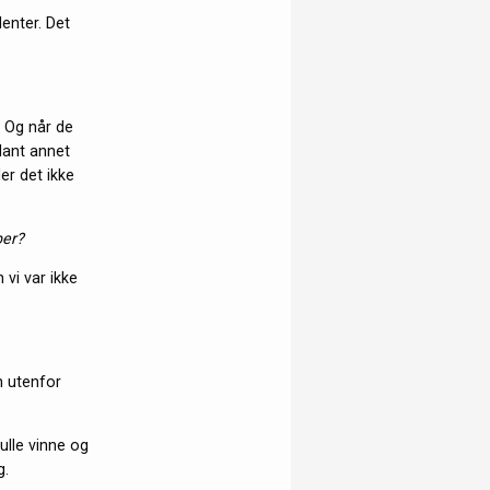
lenter. Det
. Og når de
blant annet
er det ikke
ber?
 vi var ikke
n utenfor
ulle vinne og
g.