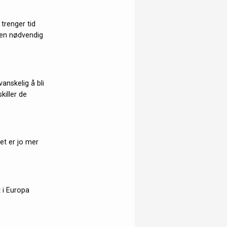
 trenger tid
r en nødvendig
vanskelig å bli
killer de
Det er jo mer
t i Europa