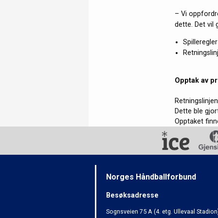
– Vi oppfordre
dette. Det vil
Spilleregl
Retningsli
Opptak av p
Retningslinje
Dette ble gjor
Opptaket finn
Norges Håndballforbund
Besøksadresse
Sognsveien 75 A (4. etg. Ullevaal Stadion