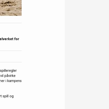
elverket for
illeregler
vil påvirke
joner i kampens
t spill og