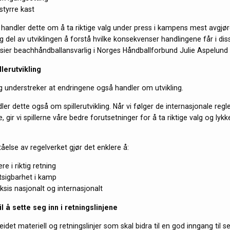
rstyrre kast
ne handler dette om å ta riktige valg under press i kampens mest avgjø
ig del av utviklingen å forstå hvilke konsekvenser handlingene får i dis
 sier beachhåndballansvarlig i Norges Håndballforbund Julie Aspelund 
llerutvikling
 understreker at endringene også handler om utvikling.
ler dette også om spillerutvikling. Når vi følger de internasjonale reg
, gir vi spillerne våre bedre forutsetninger for å ta riktige valg og lyk
tåelse av regelverket gjør det enklere å:
ere i riktig retning
tsigbarhet i kamp
raksis nasjonalt og internasjonalt
l å sette seg inn i retningslinjene
idet materiell og retningslinjer som skal bidra til en god inngang til 