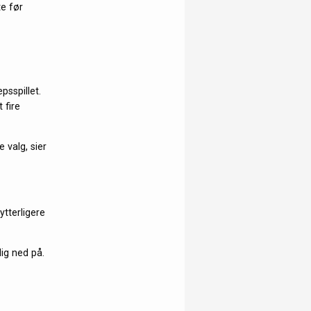
te før
sspillet.
 fire
e valg, sier
tterligere
lig ned på.