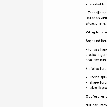
å aktivt fo
- For spiller
Det er en vikt
situasjonene,
Viktig for spi
Aspelund Berg
- For oss hand
presiseringene
nivå, sier hun.
En felles fors
utvikle spill
skape foru
sikre lik p
Oppfordrer ti
NHF har utarbe