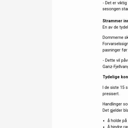
- Det er vikti
sesongen star
Strammer inn
En av de tydel
Dommerne skal
Forvarselssign
pasninger før
- Dette vil på
Ganz-Fjellvan
Tydelige kon
I de siste 15
presisert.
Handlinger som
Det gjelder bl
å holde på 
å hindre ra