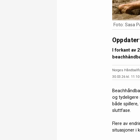
Foto: Sasa Pa
Oppdatert
I forkant av 
beachhåndba
Norges Håndballf
30.03.26 kl. 11:10
Beachhåndbal
og tydeligere 
både spillere,
sluttfase.
Flere av endri
situasjoner i