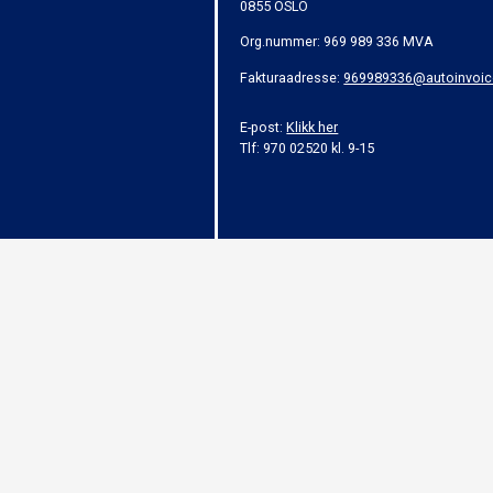
0855 OSLO
Org.nummer: 969 989 336 MVA
Fakturaadresse:
969989336@autoinvoic
E-post:
Klikk her
Tlf: 970 02520 kl. 9-15
Alt innhold er beskyttet i henhold til lov