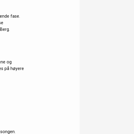
rende fase.
se
Berg.
lene og
kes på høyere
sesongen.