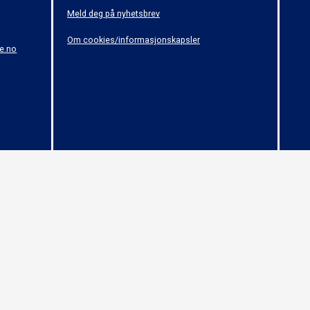
Meld deg på nyhetsbrev
Om cookies/informasjonskapsler
e.no
© 2015 - Norges Håndballforbund - (04)
 om opphavsrett til åndsverk (Åndsverkloven). Innholdet kan ikke benyttes kommersiel