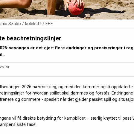
hic Szabo / kolektiff / EHF
e beachretningslinjer
2026-sesongen er det gjort flere endringer og presiseringer i reg
ll.
orbund
lsesongen 2026 nærmer seg, og med den kommer også oppdaterte sp
retningslinjer for hvordan spillet skal dømmes og forstås. Endringene 
 trenere og dommere - spesielt når det gjelder passivt spill og situas
ngene vil få direkte betydning for kampbildet – særlig knyttet til passiv
 kampens siste fase.