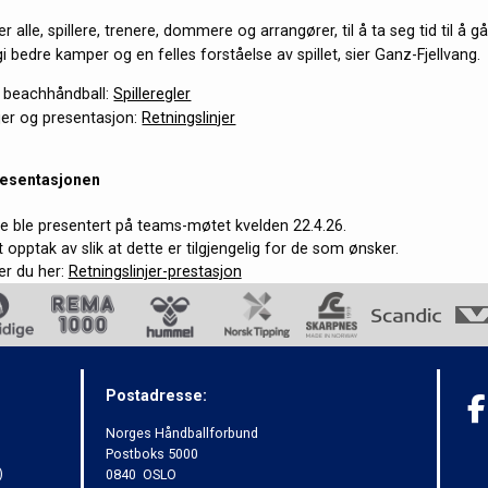
r alle, spillere, trenere, dommere og arrangører, til å ta seg tid til å 
 gi bedre kamper og en felles forståelse av spillet, sier Ganz-Fjellvang.
er beachhåndball:
Spilleregler
njer og presentasjon:
Retningslinjer
resentasjonen
ne ble presentert på teams-møtet kvelden 22.4.26.
t opptak av slik at dette er tilgjengelig for de som ønsker.
er du her:
Retningslinjer-prestasjon
Postadresse:
Norges Håndballforbund
Postboks 5000
)
0840 OSLO