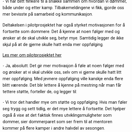
- Vi har blitt flinkere til å snakke sammen om hvordan vi dømmer,
både under og etter kamp. Tilbakemeldingene vi fikk, gjorde oss
mer bevisste på samarbeid og kommunikasjon.
Deltakelsen i pilotprosjektet har også styrket motivasjonen for å
fortsette som dommere. Det å kjenne at noen følger med og
ønsker at de skal utvikle seg, betyr mye. Samtidig legger de ikke
skjul på at de gjerne skulle hatt enda mer oppfølging.
Les mer om pilotprosjektet her
- Ja, absolutt. Det gir mer motivasjon å føle at noen følger med
og ønsker at vi skal utvikle oss, selv om vi gjerne skulle hatt litt
mer oppfølging. Med jevnere oppfølging ville kanskje enda flere
blitt værende. Det blir lettere å kjenne på mestring når man får
tettere støtte, forteller de, og legger til:
- Vi tror det handler mye om støtte og oppfølging. Hvis man føler
seg trygg og sett tidlig, er det mye lettere å fortsette. Det hjelper
også å vise at det faktisk finnes utviklingsmuligheter som
dommer, sier dommerparet som ser frem til at mentoren
kommer på flere kamper i andre halvdel av sesongen.