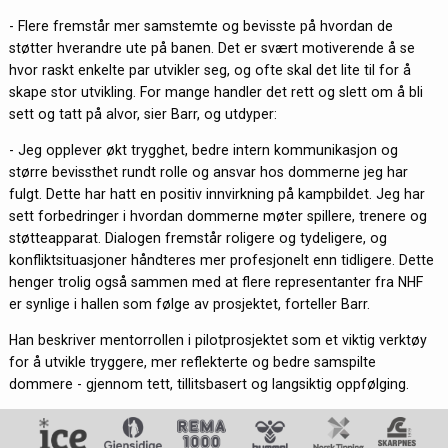
- Flere fremstår mer samstemte og bevisste på hvordan de
støtter hverandre ute på banen. Det er svært motiverende å se
hvor raskt enkelte par utvikler seg, og ofte skal det lite til for å
skape stor utvikling. For mange handler det rett og slett om å bli
sett og tatt på alvor, sier Barr, og utdyper:
- Jeg opplever økt trygghet, bedre intern kommunikasjon og
større bevissthet rundt rolle og ansvar hos dommerne jeg har
fulgt. Dette har hatt en positiv innvirkning på kampbildet. Jeg har
sett forbedringer i hvordan dommerne møter spillere, trenere og
støtteapparat. Dialogen fremstår roligere og tydeligere, og
konfliktsituasjoner håndteres mer profesjonelt enn tidligere. Dette
henger trolig også sammen med at flere representanter fra NHF
er synlige i hallen som følge av prosjektet, forteller Barr.
Han beskriver mentorrollen i pilotprosjektet som et viktig verktøy
for å utvikle tryggere, mer reflekterte og bedre samspilte
dommere - gjennom tett, tillitsbasert og langsiktig oppfølging.