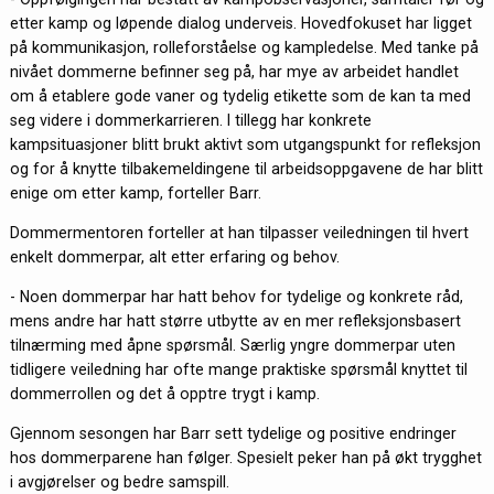
etter kamp og løpende dialog underveis. Hovedfokuset har ligget
på kommunikasjon, rolleforståelse og kampledelse. Med tanke på
nivået dommerne befinner seg på, har mye av arbeidet handlet
om å etablere gode vaner og tydelig etikette som de kan ta med
seg videre i dommerkarrieren. I tillegg har konkrete
kampsituasjoner blitt brukt aktivt som utgangspunkt for refleksjon
og for å knytte tilbakemeldingene til arbeidsoppgavene de har blitt
enige om etter kamp, forteller Barr.
Dommermentoren forteller at han tilpasser veiledningen til hvert
enkelt dommerpar, alt etter erfaring og behov.
- Noen dommerpar har hatt behov for tydelige og konkrete råd,
mens andre har hatt større utbytte av en mer refleksjonsbasert
tilnærming med åpne spørsmål. Særlig yngre dommerpar uten
tidligere veiledning har ofte mange praktiske spørsmål knyttet til
dommerrollen og det å opptre trygt i kamp.
Gjennom sesongen har Barr sett tydelige og positive endringer
hos dommerparene han følger. Spesielt peker han på økt trygghet
i avgjørelser og bedre samspill.