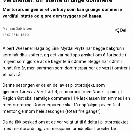
Verdiløftet: Gir støtte til unge dommere
Mentorordningen er et verktøy som kan gi unge dommere
verdifull støtte og gjøre dem tryggere på banen.
Mariann Gabrielsen
Del
12.02.26 kl. 15:30
Albert Wiesener Haga og Eirik Myrdal Prytz har begge bakgrunn
som håndballspillere, og det var nettopp ønsket om å fortsette i
miljøet som gjorde at de begynte å dømme. Begge har dømt i
rundt fire år, men sammen som dommerpar har de vært i omtrent
et halvt år.
Denne sesongen er de en del av et pilotprosjekt, som
gjennomføres av Verdiløftet, i samarbeid med Norsk Tipping. I
Region Øst skal samtlige dommere i 14-årsklassen innlemmes i en
mentorordning. Dommerparene skal få oppfølging av en fast
mentor gjennom hele sesongen (totalt fire ganger).
Da de fikk beskjed om at de var valgt ut til å delta i pilotprosjektet
med mentorordning, var reaksjonen umiddelbart positiv. De