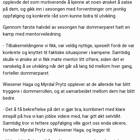
opplevde det som motiverende å kjenne at noen ønsket å satse
på dem, og gikk inn i sesongen med forventninger om jevnlig
oppfølging og konkrete råd som kunne bidra til utvikling.
Gjennom første halvdel av sesongen har dommerparet hatt en
kamp med mentorveiledning.
- Tilbakemeldingene vi fikk, var veldig nyttige, spesielt fordi de var
konkrete og knyttet til faktiske situasjoner i kampene. Samtidig
skulle vi ønske at vi fikk møte mentor litt oftere, siden det er
vanskelig å se utvikling når det går så lang tid mellom hver gang,
forteller dommerparet.
Wiesener Haga og Myrdal Prytz opplever at de allerede har blitt
tryggere i dommerrollen, og at samarbeidet mellom dem har blitt
bedre.
- Det å få bekreftelse på det vi gjør bra, kombinert med klare
innspill på hva vi kan jobbe videre med, har gitt økt selvtillit.
Samtidig tror vi tettere oppfølging ville gjort oss enda sikrere,
forteller Myrdal Prytz og Wiesener Haga, og legger til: