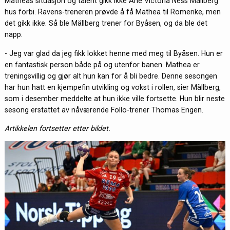
Matheas situasjon og talent gikk ikke Ane Victoria Ness
Mällberg
hus forbi
. Ravens-treneren prøvde å få Mathea til Romerike, men
det gikk ikke. Så ble Mällberg trener for Byåsen, og da ble det
napp.
- Jeg var glad da jeg fikk lokket henne med meg til Byåsen. Hun er
en fantastisk person både på og utenfor banen. Mathea er
treningsvillig og gjør alt hun kan for å bli bedre. Denne sesongen
har hun hatt en kjempefin utvikling og vokst i rollen, sier
Mällberg
,
som i desember meddelte at hun ikke ville fortsette. Hun blir neste
sesong erstattet av nåværende Follo-trener Thomas Engen.
Artikkelen fortsetter etter bildet.