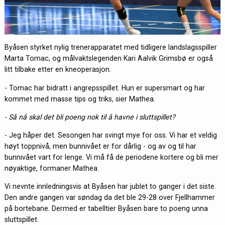
Byåsen styrket nylig trenerapparatet med tidligere landslagsspiller
Marta Tomac, og målvaktslegenden Kari Aalvik Grimsbø er også
litt tilbake etter en kneoperasjon.
- Tomac har bidratt i angrepsspillet. Hun er supersmart og har
kommet med masse tips og triks, sier Mathea.
- Så nå skal det bli poeng nok til å havne i sluttspillet?
- Jeg håper det. Sesongen har svingt mye for oss. Vi har et veldig
høyt toppnivå, men bunnivået er for dårlig - og av og til har
bunnivået vart for lenge. Vi må få de periodene kortere og bli mer
nøyaktige, formaner Mathea.
Vi nevnte innledningsvis at Byåsen har jublet to ganger i det siste.
Den andre gangen var søndag da det ble 29-28 over Fjellhammer
på bortebane. Dermed er tabelltier Byåsen bare to poeng unna
sluttspillet.