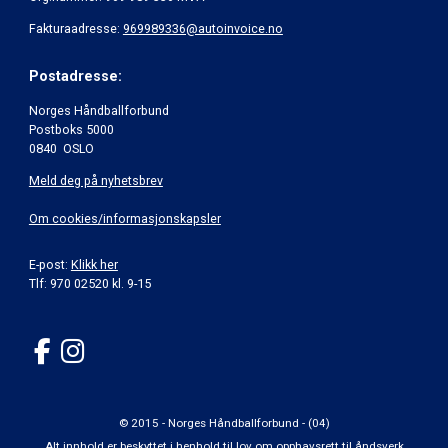
Fakturaadresse:
969989336@autoinvoice.no
Postadresse:
Norges Håndballforbund
Postboks 5000
0840 OSLO
Meld deg på nyhetsbrev
Om cookies/informasjonskapsler
E-post:
Klikk her
Tlf: 970 02520 kl. 9-15
© 2015 - Norges Håndballforbund - (04)
Alt innhold er beskyttet i henhold til lov om opphavsrett til åndsverk