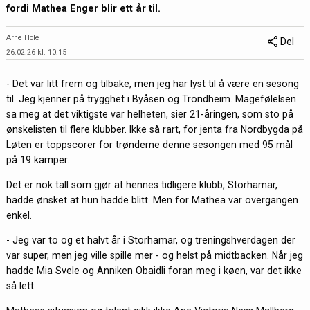
fordi Mathea Enger blir ett år til.
Arne Hole
Del
26.02.26 kl. 10:15
-
Det var litt frem og tilbake, men jeg har lyst til å være en sesong
til. Jeg kjenner på trygghet i Byåsen og Trondheim. Magefølelsen
sa meg at det viktigste var helheten, sier 21-åringen, som sto på
ønskelisten til flere klubber. Ikke så rart, for jenta fra Nordbygda på
Løten er toppscorer for trønderne denne sesongen med 95 mål
på 19 kamper.
Det er nok tall som gjør at hennes tidligere klubb, Storhamar,
hadde ønsket at hun hadde blitt. Men for Mathea var overgangen
enkel.
- Jeg var to og et halvt år i Storhamar, og treningshverdagen der
var super, men jeg ville spille mer - og helst på midtbacken. Når jeg
hadde Mia Svele og Anniken Obaidli foran meg i køen, var det ikke
så lett.