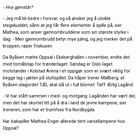
- Hva gjenstår?
- Jeg må bli bedre i forsvar, og så ønsker jeg å utvikle
stegskuddet, sånn at jeg får flere elementer å spille på, sier
Mathea, som anser gjennombruddene som sin største styrke i
dag. - Men gjennombrudd betyr mye juling, og jeg merker det på
kroppen, røper friskusen.
Da Byåsen møtte Oppsal i Ekeberghallen i november, endte det
med tomålstap for trønderlaget. Søndag er Oslo-laget
motstander i Kolstad Arena i et oppgjør som er svært viktig for
begge lag i jakten på sluttspillet. Da håper trener
Mällberg,
at
Byåsen-slagordet TÆL skal slå ut i full blomst: Tøff Ærlig Lagånd.
- Vi har stått sammen i med- og motgang. Lagånden har vært der,
men det har skortet litt på å dra i land de jevne kampene, sier
treneren, som har et trumfess fra Nordbygda.
Har bakspiller Mathea Enger allerede tent varsellampene hos
Oppsal?