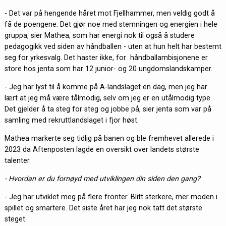
- Det var på hengende håret mot Fjellhammer, men veldig godt å
få de poengene. Det gjør noe med stemningen og energien i hele
gruppa, sier Mathea, som har energi nok til også å studere
pedagogikk ved siden av håndballen - uten at hun helt har bestemt
seg for yrkesvalg. Det haster ikke, for håndballambisjonene er
store hos jenta som har 12 junior- og 20 ungdomslandskamper.
- Jeg har lyst til å komme på A-landslaget en dag, men jeg har
lært at jeg må være tålmodig, selv om jeg er en utålmodig type.
Det gjelder å ta steg for steg og jobbe på, sier jenta som var på
samling med rekruttlandslaget i fjor høst.
Mathea markerte seg tidlig på banen og ble fremhevet allerede i
2023 da Aftenposten lagde en oversikt over landets største
talenter.
- Hvordan er du fornøyd med utviklingen din siden den gang?
- Jeg har utviklet meg på flere fronter. Blitt sterkere, mer moden i
spillet og smartere. Det siste året har jeg nok tatt det største
steget.