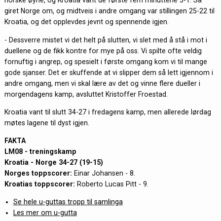
norske øyne, og Kroatia vant de første fem minuttene 5-1. Så
giret Norge om, og midtveis i andre omgang var stillingen 25-22 til
Kroatia, og det opplevdes jevnt og spennende igjen.
- Dessverre mistet vi det helt på slutten, vi slet med å stå i mot i
duellene og de fikk kontre for mye på oss. Vi spilte ofte veldig
fornuftig i angrep, og spesielt i første omgang kom vi til mange
gode sjanser. Det er skuffende at vi slipper dem så lett igjennom i
andre omgang, men vi skal lære av det og vinne flere dueller i
morgendagens kamp, avsluttet Kristoffer Froestad.
Kroatia vant til slutt 34-27 i fredagens kamp, men allerede lørdag
møtes lagene til dyst igjen.
FAKTA
LM08 - treningskamp
Kroatia - Norge 34-27 (19-15)
Norges toppscorer:
Einar Johansen - 8.
Kroatias toppscorer:
Roberto Lucas Pitt - 9.
Se hele u-guttas tropp til samlinga
Les mer om u-gutta