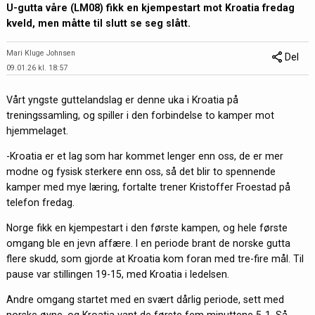
U-gutta våre (LM08) fikk en kjempestart mot Kroatia fredag
kveld, men måtte til slutt se seg slått.
Mari Kluge Johnsen
Del
09.01.26 kl. 18:57
Vårt yngste guttelandslag er denne uka i Kroatia på
treningssamling, og spiller i den forbindelse to kamper mot
hjemmelaget.
-Kroatia er et lag som har kommet lenger enn oss, de er mer
modne og fysisk sterkere enn oss, så det blir to spennende
kamper med mye læring, fortalte trener Kristoffer Froestad på
telefon fredag.
Norge fikk en kjempestart i den første kampen, og hele første
omgang ble en jevn affære. I en periode brant de norske gutta
flere skudd, som gjorde at Kroatia kom foran med tre-fire mål. Til
pause var stillingen 19-15, med Kroatia i ledelsen.
Andre omgang startet med en svært dårlig periode, sett med