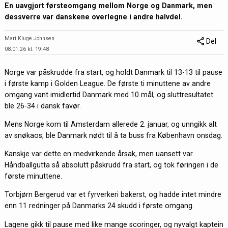
En uavgjort førsteomgang mellom Norge og Danmark, men
dessverre var danskene overlegne i andre halvdel.
Mari Kluge Johnsen
Del
08.01.26 kl. 19:48
Norge var påskrudde fra start, og holdt Danmark til 13-13 til pause
i første kamp i Golden League. De første ti minuttene av andre
omgang vant imidlertid Danmark med 10 mål, og sluttresultatet
ble 26-34 i dansk favør.
Mens Norge kom til Amsterdam allerede 2. januar, og unngikk alt
av snøkaos, ble Danmark nødt til å ta buss fra København onsdag.
Kanskje var dette en medvirkende årsak, men uansett var
Håndballgutta så absolutt påskrudd fra start, og tok føringen i de
første minuttene.
Torbjørn Bergerud var et fyrverkeri bakerst, og hadde intet mindre
enn 11 redninger på Danmarks 24 skudd i første omgang.
Lagene gikk til pause med like mange scoringer, og nyvalgt kaptein