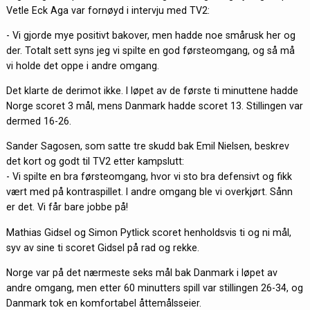
Vetle Eck Aga var fornøyd i intervju med TV2:
- Vi gjorde mye positivt bakover, men hadde noe smårusk her og
der. Totalt sett syns jeg vi spilte en god førsteomgang, og så må
vi holde det oppe i andre omgang.
Det klarte de derimot ikke. I løpet av de første ti minuttene hadde
Norge scoret 3 mål, mens Danmark hadde scoret 13. Stillingen var
dermed 16-26.
Sander Sagosen, som satte tre skudd bak Emil Nielsen, beskrev
det kort og godt til TV2 etter kampslutt:
- Vi spilte en bra førsteomgang, hvor vi sto bra defensivt og fikk
vært med på kontraspillet. I andre omgang ble vi overkjørt. Sånn
er det. Vi får bare jobbe på!
Mathias Gidsel og Simon Pytlick scoret henholdsvis ti og ni mål,
syv av sine ti scoret Gidsel på rad og rekke.
Norge var på det nærmeste seks mål bak Danmark i løpet av
andre omgang, men etter 60 minutters spill var stillingen 26-34, og
Danmark tok en komfortabel åttemålsseier.