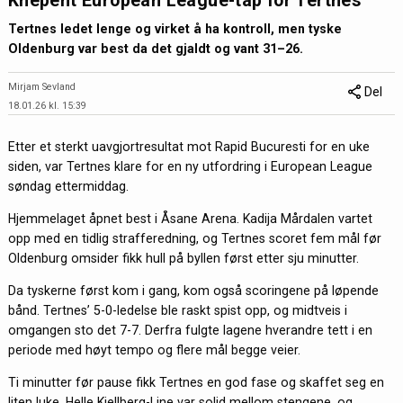
Knepent European League-tap for Tertnes
Tertnes ledet lenge og virket å ha kontroll, men tyske
Oldenburg var best da det gjaldt og vant 31–26.
Mirjam Sevland
Del
18.01.26 kl. 15:39
Etter et sterkt uavgjortresultat mot Rapid Bucuresti for en uke
siden, var Tertnes klare for en ny utfordring i European League
søndag ettermiddag.
Hjemmelaget åpnet best i Åsane Arena. Kadija Mårdalen vartet
opp med en tidlig strafferedning, og Tertnes scoret fem mål før
Oldenburg omsider fikk hull på byllen først etter sju minutter.
Da tyskerne først kom i gang, kom også scoringene på løpende
bånd. Tertnes’ 5-0-ledelse ble raskt spist opp, og midtveis i
omgangen sto det 7-7. Derfra fulgte lagene hverandre tett i en
periode med høyt tempo og flere mål begge veier.
Ti minutter før pause fikk Tertnes en god fase og skaffet seg en
liten luke. Helle Kjellberg-Line var solid mellom stengene, og