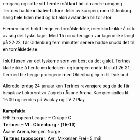
omgang og satte sitt femte mål kort tid ut i andre omgang.
Tertnes hadde initiativet store deler av kampen, men Oldenburg
hang hele tiden med og lot aldri avstanden bli for stor.
Hjemmelaget holdt lenge en tomålsledelse, men klarte ikke å riste
av seg det tyske laget. Med 15 minutter igjen var lagene like langt
på 22-22, før Oldenburg fem minutter senere hadde snudd det til
en tomålsledelse.
I sluttfasen var det tyskerne som var best da det gjaldt. Tertnes
klarte ikke å hente inn ledelsen, og kampen endte til slutt 26-31.
Dermed ble begge poengene med Oldenburg hjem til Tyskland.
Allerede lørdag 24. januar kan Tertnes revansjere seg da de får
besøk av Lokomotiva Zagreb i Åsane Arena. Kampen spilles kl.
16.00 og sendes på Viaplay og TV 2 Play.
Kampfakta
EHF European League – Gruppe C
Tertnes – VfL Oldenburg - (16-13)
Åsane Arena, Bergen, Norge
Tertnes toppscorer:
Avril Mikkelsen Frei - 5 mål