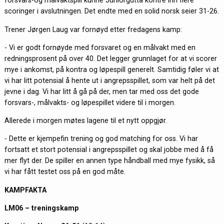
forsvars-og målvaktspill kunne Juniorgutta kontre inn flere
scoringer i avslutningen. Det endte med en solid norsk seier 31-26.
Trener Jørgen Laug var fornøyd etter fredagens kamp:
- Vi er godt fornøyde med forsvaret og en målvakt med en
redningsprosent på over 40. Det legger grunnlaget for at vi scorer
mye i ankomst, på kontra og løpespill generelt. Samtidig føler vi at
vi har litt potensial å hente ut i angrepsspillet, som var helt på det
jevne i dag. Vi har litt å gå på der, men tar med oss det gode
forsvars-, målvakts- og løpespillet videre til i morgen.
Allerede i morgen møtes lagene til et nytt oppgjør.
- Dette er kjempefin trening og god matching for oss. Vi har
fortsatt et stort potensial i angrepsspillet og skal jobbe med å få
mer flyt der. De spiller en annen type håndball med mye fysikk, så
vi har fått testet oss på en god måte.
KAMPFAKTA
LM06 – treningskamp