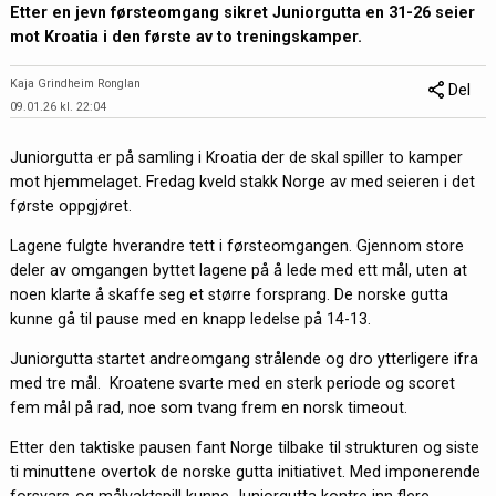
Etter en jevn førsteomgang sikret Juniorgutta en 31-26 seier
mot Kroatia i den første av to treningskamper.
Kaja Grindheim Ronglan
Del
09.01.26 kl. 22:04
Juniorgutta er på samling i Kroatia der de skal spiller to kamper
mot hjemmelaget. Fredag kveld stakk Norge av med seieren i det
første oppgjøret.
Lagene fulgte hverandre tett i førsteomgangen. Gjennom store
deler av omgangen byttet lagene på å lede med ett mål, uten at
noen klarte å skaffe seg et større forsprang. De norske gutta
kunne gå til pause med en knapp ledelse på 14-13.
Juniorgutta startet andreomgang strålende og dro ytterligere ifra
med tre mål. Kroatene svarte med en sterk periode og scoret
fem mål på rad, noe som tvang frem en norsk timeout.
Etter den taktiske pausen fant Norge tilbake til strukturen og siste
ti minuttene overtok de norske gutta initiativet. Med imponerende