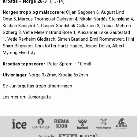
Kroatia – Norge 26-31
(13-14)
Norges tropp og målscorere
: Ciljan Sagosen 6, August Lind
Oma 5, Marcus Thornquist Carlsson 4, Nikolai Nordås Steinsland 4,
Kristian Kibsgård 4, Casper Sundsbak-Gullaksen 3, Tobias Mehren
Søberg 3, Vetle Mellemstrand Bore 1, Alexander Løke Gautestad
1, Vetle Revheim Gleditsch, Simen Bratland, Emil Rommetveit, Hlini
Snær Birgisson, Christoffer Hartz Hagen, Jesper Dolva, Albert
Myreng Elverhøy
Kroatias toppscorer
: Petar Sprem – 10 mål
Utvisninger
: Norge 3x2min, Kroatia 5x2min
Se Juniorguttas tropp til samlingen
Les mer om Juniorgutta