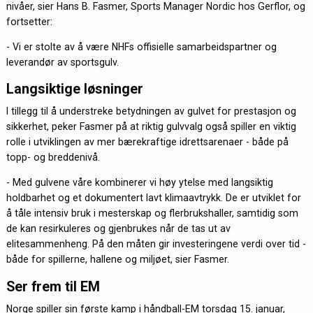
nivåer, sier Hans B. Fasmer, Sports Manager Nordic hos Gerflor, og
fortsetter:
- Vi er stolte av å være NHFs offisielle samarbeidspartner og
leverandør av sportsgulv.
Langsiktige løsninger
I tillegg til å understreke betydningen av gulvet for prestasjon og
sikkerhet, peker Fasmer på at riktig gulvvalg også spiller en viktig
rolle i utviklingen av mer bærekraftige idrettsarenaer - både på
topp- og breddenivå.
- Med gulvene våre kombinerer vi høy ytelse med langsiktig
holdbarhet og et dokumentert lavt klimaavtrykk. De er utviklet for
å tåle intensiv bruk i mesterskap og flerbrukshaller, samtidig som
de kan resirkuleres og gjenbrukes når de tas ut av
elitesammenheng. På den måten gir investeringene verdi over tid -
både for spillerne, hallene og miljøet, sier Fasmer.
Ser frem til EM
Norge spiller sin første kamp i håndball-EM torsdag 15. januar,