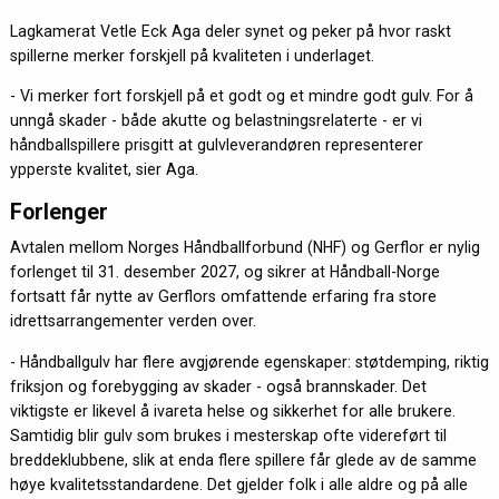
Lagkamerat Vetle Eck Aga deler synet og peker på hvor raskt
spillerne merker forskjell på kvaliteten i underlaget.
- Vi merker fort forskjell på et godt og et mindre godt gulv. For å
unngå skader - både akutte og belastningsrelaterte - er vi
håndballspillere prisgitt at gulvleverandøren representerer
ypperste kvalitet, sier Aga.
Forlenger
Avtalen mellom Norges Håndballforbund (NHF) og Gerflor er nylig
forlenget til 31. desember 2027, og sikrer at Håndball-Norge
fortsatt får nytte av Gerflors omfattende erfaring fra store
idrettsarrangementer verden over.
- Håndballgulv har flere avgjørende egenskaper: støtdemping, riktig
friksjon og forebygging av skader - også brannskader. Det
viktigste er likevel å ivareta helse og sikkerhet for alle brukere.
Samtidig blir gulv som brukes i mesterskap ofte videreført til
breddeklubbene, slik at enda flere spillere får glede av de samme
høye kvalitetsstandardene. Det gjelder folk i alle aldre og på alle