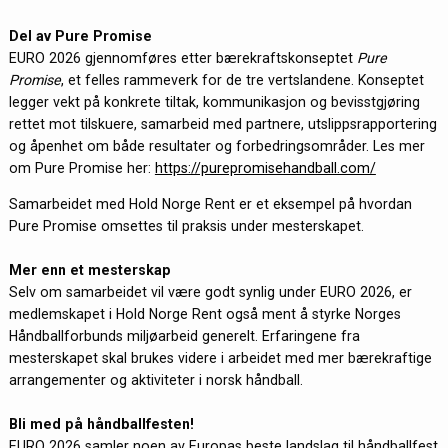
Del av Pure Promise
EURO 2026 gjennomføres etter bærekraftskonseptet
Pure
Promise
, et felles rammeverk for de tre vertslandene. Konseptet
legger vekt på konkrete tiltak, kommunikasjon og bevisstgjøring
rettet mot tilskuere, samarbeid med partnere, utslippsrapportering
og åpenhet om både resultater og forbedringsområder. Les mer
om Pure Promise her:
https://purepromisehandball.com/
Samarbeidet med Hold Norge Rent er et eksempel på hvordan
Pure Promise omsettes til praksis under mesterskapet.
Mer enn et mesterskap
Selv om samarbeidet vil være godt synlig under EURO 2026, er
medlemskapet i Hold Norge Rent også ment å styrke Norges
Håndballforbunds miljøarbeid generelt. Erfaringene fra
mesterskapet skal brukes videre i arbeidet med mer bærekraftige
arrangementer og aktiviteter i norsk håndball.
Bli med på håndballfesten!
EURO 2026 samler noen av Europas beste landslag til håndballfest