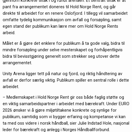
gjennom konkrete tiltak i og rundt arenaen. Et sentralt tiltak er at
pant fra arrangementet doneres til Hold Norge Rent, og går
direkte til arbeidet for en renere Oslofjord. I tillegg vil samarbeidet
omfatte tydelig kommunikasjon om avfall og forsøpling, samt
egen stand der publikum kan lære mer om Hold Norge Rents
arbeid.
Målet er å gjøre det enklere for publikum å ta gode valg, bidra til
mindre forsøpling under selve mesterskapet og forhåpentligvis
bidra til bevisstgjøring generelt som strekker seg utover dette
arrangementet.
Unity Arena ligger tett på natur og fjord, og riktig håndtering av
avfall er derfor særlig viktig. Publikum spiller en sentral rolle i dette
arbeidet.
– Medlemskapet i Hold Norge Rent gir oss både faglig støtte og
en viktig samarbeidspartner i arbeidet med bærekraft. Under EURO
2026 ønsker vi å gjøre miljøtiltakene konkrete og synlige for
publikum, samtidig som vi bygger erfaring og kompetanse vi kan
ta med oss videre i norsk håndball, sier Julie Indstad Hole, nasjonal
leder for bærekraft og anlegg i Norges Håndballforbund.