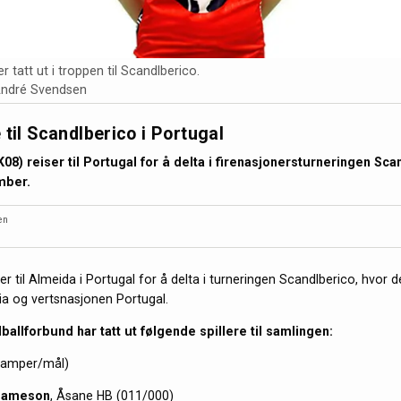
r tatt ut i troppen til ScandIberico.
André Svendsen
 til ScandIberico i Portugal
08) reiser til Portugal for å delta i firenasjonersturneringen Sca
mber.
en
er til Almeida i Portugal for å delta i turneringen ScandIberico, hvor 
ia og vertsnasjonen Portugal.
allforbund har tatt ut følgende spillere til samlingen:
(kamper/mål)
Jameson
, Åsane HB (011/000)