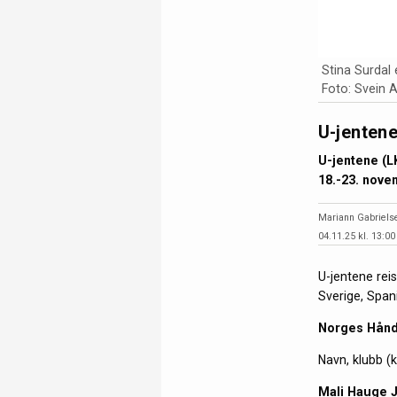
Stina Surdal e
Foto: Svein 
U-jentene
U-jentene (LK
18.-23. nove
Mariann Gabriels
04.11.25 kl. 13:00
U-jentene reis
Sverige, Span
Norges Håndb
Navn, klubb 
Mali Hauge 