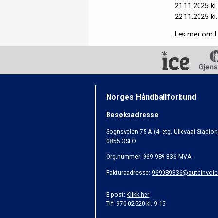
21.11.2025 kl
22.11.2025 kl.
Les mer om 
Norges Håndballforbund
Besøksadresse
Sognsveien 75 A (4. etg. Ullevaal Stadion
0855 OSLO
Org.nummer: 969 989 336 MVA
Fakturaadresse:
969989336@autoinvoic
E-post:
Klikk her
Tlf: 970 02520 kl. 9-15