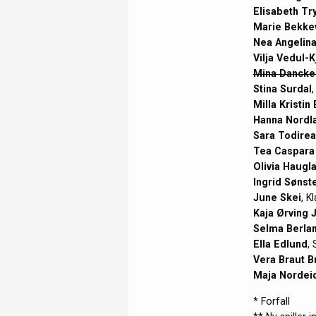
Elisabeth Tr
Marie Bekke
Nea Angelina
Vilja Vedul-K
Mina Dancke
Stina Surdal
Milla Kristi
Hanna Nordl
Sara Todire
Tea Caspara
Olivia Haugl
Ingrid Sønst
June Skei
, K
Kaja Ørving 
Selma Berla
Ella Edlund
,
Vera Braut B
Maja Norde
* Forfall