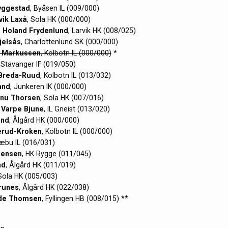
yggestad
, Byåsen IL (009/000)
vik Laxå
, Sola HK (000/000)
 Holand Frydenlund
, Larvik HK (008/025)
jelsås
, Charlottenlund SK (000/000)
 Markussen
, Kolbotn IL (000/000)
*
, Stavanger IF (019/050)
n Breda-Ruud
, Kolbotn IL (013/032)
and
, Junkeren IK (000/000)
anu Thorsen
, Sola HK (007/016)
 Varpe Bjune
, IL Gneist (013/020)
and
, Ålgård HK (000/000)
erud-Kroken
, Kolbotn IL (000/000)
læbu IL (016/031)
Jensen
, HK Rygge (011/045)
nd
, Ålgård HK (011/019)
 Sola HK (005/003)
runes
, Ålgård HK (022/038)
ide Thomsen
, Fyllingen HB (008/015) **