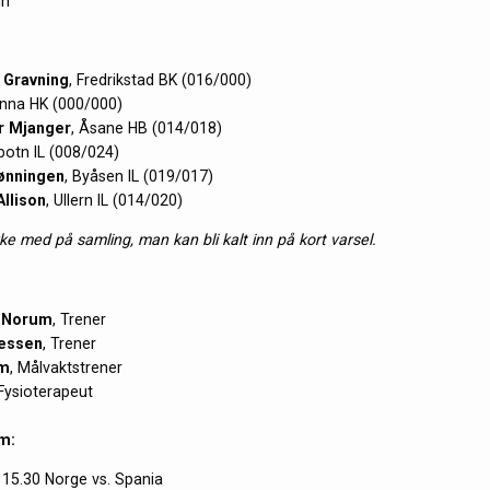
nn
l Gravning
, Fredrikstad BK (016/000)
inna HK (000/000)
r Mjanger
, Åsane HB (014/018)
lbotn IL (008/024)
ønningen
, Byåsen IL (019/017)
Allison
, Ullern IL (014/020)
ke med på samling, man kan bli kalt inn på kort varsel.
 Norum
, Trener
essen
, Trener
im
, Målvaktstrener
 Fysioterapeut
m:
. 15.30 Norge vs. Spania