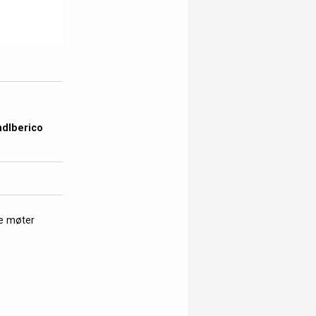
ndIberico
de møter