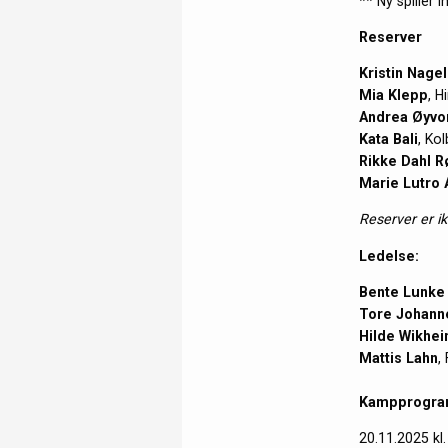
** Ny spiller i
Reserver
Kristin Nage
Mia Klepp
, H
Andrea Øyvo
Kata Bali
, Ko
Rikke Dahl R
Marie Lutro 
Reserver er ik
Ledelse:
Bente Lunke
Tore Johann
Hilde Wikhe
Mattis Lahn
,
Kampprogra
20.11.2025 kl