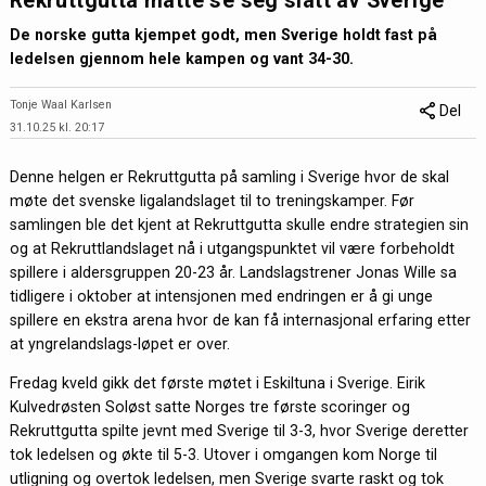
Rekruttgutta måtte se seg slått av Sverige
De norske gutta kjempet godt, men Sverige holdt fast på
ledelsen gjennom hele kampen og vant 34-30.
Tonje Waal Karlsen
Del
31.10.25 kl. 20:17
Denne helgen er Rekruttgutta på samling i Sverige hvor de skal
møte det svenske ligalandslaget til to treningskamper. Før
samlingen ble det kjent at Rekruttgutta skulle endre strategien sin
og at Rekruttlandslaget nå i utgangspunktet vil være forbeholdt
spillere i aldersgruppen 20-23 år. Landslagstrener Jonas Wille sa
tidligere i oktober at intensjonen med endringen er å gi unge
spillere en ekstra arena hvor de kan få internasjonal erfaring etter
at yngrelandslags-løpet er over.
Fredag kveld gikk det første møtet i Eskiltuna i Sverige. Eirik
Kulvedrøsten Soløst satte Norges tre første scoringer og
Rekruttgutta spilte jevnt med Sverige til 3-3, hvor Sverige deretter
tok ledelsen og økte til 5-3. Utover i omgangen kom Norge til
utligning og overtok ledelsen, men Sverige svarte raskt og tok