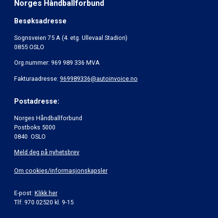
Norges Håndballforbund
Besøksadresse
Sognsveien 75 A (4. etg. Ullevaal Stadion)
0855 OSLO
Org.nummer: 969 989 336 MVA
Fakturaadresse:
969989336@autoinvoice.no
Postadresse:
Norges Håndballforbund
Postboks 5000
0840 OSLO
Meld deg på nyhetsbrev
Om cookies/informasjonskapsler
E-post:
Klikk her
Tlf: 970 02520 kl. 9-15