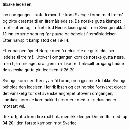
tilbake ledelsen.
Inn i omgangens siste ti minutter kom Sverige foran med tre mål
og økte deretter til en firemålsledelse. De norske gutta kjempet
mot slutten og i målet stod Henrik Ibsen godt, men Sverige rakk å
få inn en siste scoring før pause og beholdt firemålsledelsen.
Etter halvspilt kamp stod det 18-14.
Etter pausen åpnet Norge med å reduserte de gulkledde sin
ledelse til tre mål. Utover i omgangen kom de norske gutta nære,
men hjemmelaget dro igjen ifra. Like før halvspilt omgang hadde
de svenske gutta økt ledelsen til 26-20.
Sverige kom deretter syv mål foran, men gjestene lot ikke Sverige
beholde den ledelsen. Henrik Ibsen og det norske forsvaret gjorde
det vanskelig for det svenske angrepet utover i omgangen,
samtidig som de kom hakket nærmere med tre reduseringer
motsatt vei.
Rekruttgutta kom fire mål bak, men ikke lenger. Det endte med tap
34-20 i den første kampen mot Sverige.